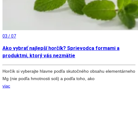
03 / 07
Ako vybrať najlepší horčík? Sprievodca formami a
produktmi, ktorý vás nezmätie
Horčík si vyberajte hlavne podľa skutočného obsahu elementárneho
Mg (nie podľa hmotnosti soli) a podľa toho, ako
viac