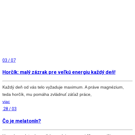
03 / 07
Horčík: malý zázrak pre veľkú energiu každý deň!
Každý deň od vás telo vyžaduje maximum. A práve magnézium,
teda horčík, mu pomáha zvládnuť záťaž práce,
viac
28 / 03
Čo je melatonín?