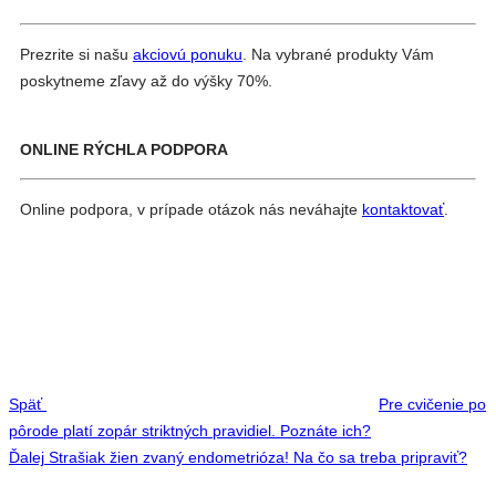
Prezrite si našu
akciovú ponuku
. Na vybrané produkty Vám
poskytneme zľavy až do výšky 70%.
ONLINE RÝCHLA PODPORA
Online podpora, v prípade otázok nás neváhajte
kontaktovať
.
Navigácia
Previous
v
Post
článku
Späť
Pre cvičenie po
pôrode platí zopár striktných pravidiel. Poznáte ich?
Next
Ďalej
Strašiak žien zvaný endometrióza! Na čo sa treba pripraviť?
Post