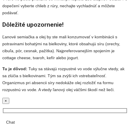
dopečení vyberte chlieb z rúry, nechajte vychladnúť a môžete
podávať.
Dôležité upozornenie!
Ľanové semiačka a olej by ste mali konzumovať v kombinácii s
potravinami bohatými na bielkoviny, ktoré obsahujú síru (orechy,
cibuľa, pór, cesnak, pažítka). Najpreferovanejším spojením je
cottage cheese, tvaroh, kefír alebo jogurt.
Tu je dôvod:
Tuky sa stávajú rozpustné vo vode výlučne vtedy, ak
sa zlúčia s bielkovinami. Tým sa zvýši ich vstrebateľnosť.
Organizmus pri absencii síry nedokáže olej rozložiť na formu
rozpustnú vo vode. A vtedy ľanový olej väčšmi škodí než lieči.
×
Chat