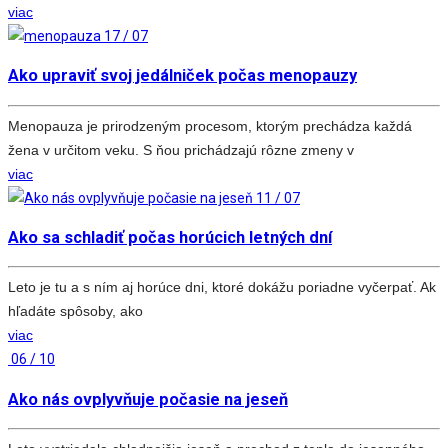
viac
17 / 07
Ako upraviť svoj jedálniček počas menopauzy
Menopauza je prirodzeným procesom, ktorým prechádza každá
žena v určitom veku. S ňou prichádzajú rôzne zmeny v
viac
11 / 07
Ako sa schladiť počas horúcich letných dní
Leto je tu a s ním aj horúce dni, ktoré dokážu poriadne vyčerpať. Ak
hľadáte spôsoby, ako
viac
06 / 10
Ako nás ovplyvňuje počasie na jeseň