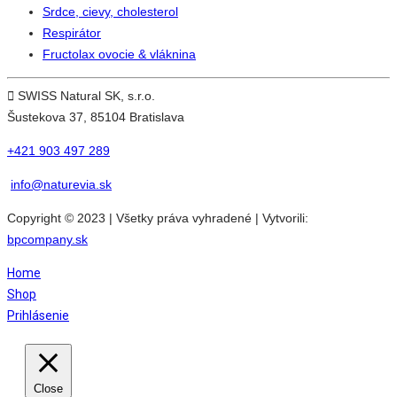
Srdce, cievy, cholesterol
Respirátor
Fructolax ovocie & vláknina
SWISS Natural SK, s.r.o.
Šustekova 37, 85104 Bratislava
+421 903 497 289
info@naturevia.sk
Copyright © 2023 | Všetky práva vyhradené | Vytvorili:
bpcompany.sk
Home
Shop
Prihlásenie
Close