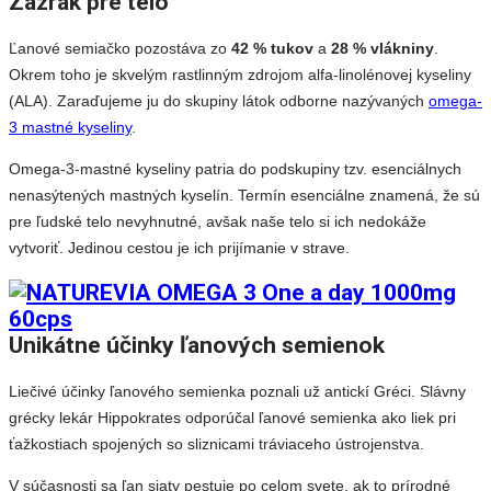
Zázrak pre telo
Ľanové semiačko pozostáva zo
42 % tukov
a
28 % vlákniny
.
Okrem toho je skvelým rastlinným zdrojom alfa-linolénovej kyseliny
(ALA). Zaraďujeme ju do skupiny látok odborne nazývaných
omega-
3 mastné kyseliny
.
Omega-3-mastné kyseliny patria do podskupiny tzv. esenciálnych
nenasýtených mastných kyselín. Termín esenciálne znamená, že sú
pre ľudské telo nevyhnutné, avšak naše telo si ich nedokáže
vytvoriť. Jedinou cestou je ich prijímanie v strave.
Unikátne účinky ľanových semienok
Liečivé účinky ľanového semienka poznali už antickí Gréci. Slávny
grécky lekár Hippokrates odporúčal ľanové semienka ako liek pri
ťažkostiach spojených so sliznicami tráviaceho ústrojenstva.
V súčasnosti sa ľan siaty pestuje po celom svete, ak to prírodné