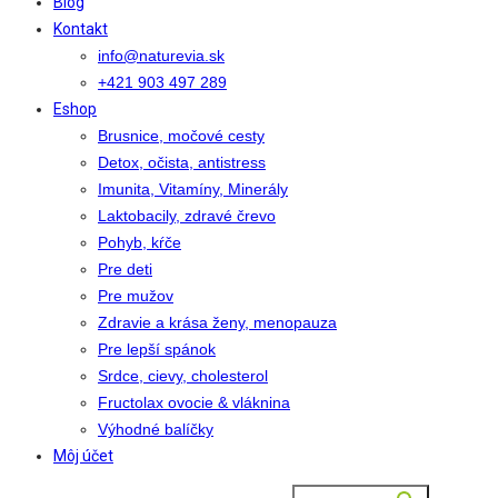
Blog
Kontakt
info@naturevia.sk
+421 903 497 289
Eshop
Brusnice, močové cesty
Detox, očista, antistress
Imunita, Vitamíny, Minerály
Laktobacily, zdravé črevo
Pohyb, kŕče
Pre deti
Pre mužov
Zdravie a krása ženy, menopauza
Pre lepší spánok
Srdce, cievy, cholesterol
Fructolax ovocie & vláknina
Výhodné balíčky
Môj účet