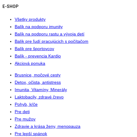
E-SHOP
Všetky produkty
Balík na podporu imunity
Balík na podporu rastu a vývoja detí
Balík pre ľudí pracujúcich s počítačom
Balík pre športovcov
Balík - prevencia Kardio
Akciová ponuka
Brusnice, močové cesty
Detox, očista, antistress
Imunita, Vitamíny, Minerály
Laktobacily, zdravé črevo
Pohyb, kŕče
Pre deti
Pre mužov
Zdravie a krása ženy, menopauza
Pre lepší spánok