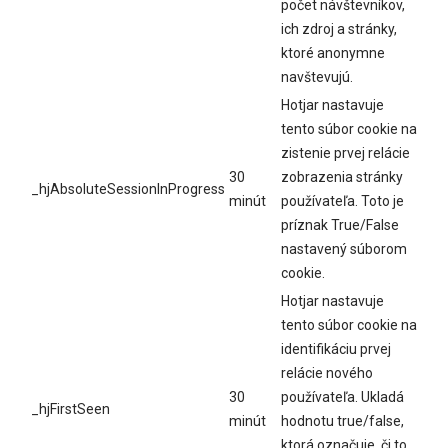
počet návštevníkov,
ich zdroj a stránky,
ktoré anonymne
navštevujú.
Hotjar nastavuje
tento súbor cookie na
zistenie prvej relácie
30
zobrazenia stránky
_hjAbsoluteSessionInProgress
minút
používateľa. Toto je
príznak True/False
nastavený súborom
cookie.
Hotjar nastavuje
tento súbor cookie na
identifikáciu prvej
relácie nového
30
používateľa. Ukladá
_hjFirstSeen
minút
hodnotu true/false,
ktorá označuje, či to