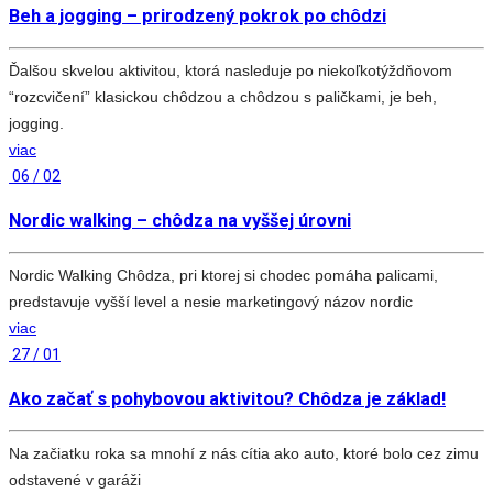
Beh a jogging – prirodzený pokrok po chôdzi
Ďalšou skvelou aktivitou, ktorá nasleduje po niekoľkotýždňovom
“rozcvičení” klasickou chôdzou a chôdzou s paličkami, je beh,
jogging.
viac
06 / 02
Nordic walking – chôdza na vyššej úrovni
Nordic Walking Chôdza, pri ktorej si chodec pomáha palicami,
predstavuje vyšší level a nesie marketingový názov nordic
viac
27 / 01
Ako začať s pohybovou aktivitou? Chôdza je základ!
Na začiatku roka sa mnohí z nás cítia ako auto, ktoré bolo cez zimu
odstavené v garáži