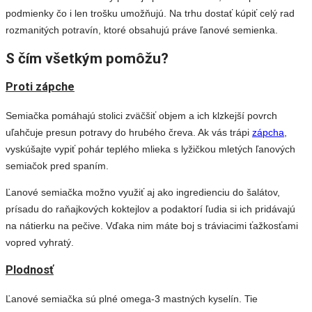
podmienky čo i len trošku umožňujú. Na trhu dostať kúpiť celý rad
rozmanitých potravín, ktoré obsahujú práve ľanové semienka.
S čím všetkým pomôžu?
Proti zápche
Semiačka pomáhajú stolici zväčšiť objem a ich klzkejší povrch
uľahčuje presun potravy do hrubého čreva. Ak vás trápi
zápcha
,
vyskúšajte vypiť pohár teplého mlieka s lyžičkou mletých ľanových
semiačok pred spaním.
Ľanové semiačka možno využiť aj ako ingredienciu do šalátov,
prísadu do raňajkových koktejlov a podaktorí ľudia si ich pridávajú
na nátierku na pečive. Vďaka nim máte boj s tráviacimi ťažkosťami
vopred vyhratý.
Plodnosť
Ľanové semiačka sú plné omega-3 mastných kyselín. Tie