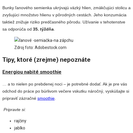
Bunky ľanového semienka ukrývajú väzký hlien, zmäkčujúci stolicu a
zvyšujúci množstvo hlienu v pôrodných cestách. Jeho konzumácia
taktiež znižuje riziko predčasného pôrodu. Užívanie v tehotenstve
sa odporúča od
35.
týždňa
.
Zdroj foto: Adobestock.com
Tipy, ktoré (zrejme) nepoznáte
Energiou nabité smoothie
… a to nielen po prebdenej noci – je potrebné dodať. Ak je pre vás
odchod do práce po búrlivom večere vskutku náročný, vyskúšajte si
pripraviť zázračné
smoothie
.
Pripravte si:
rajčiny
jablko