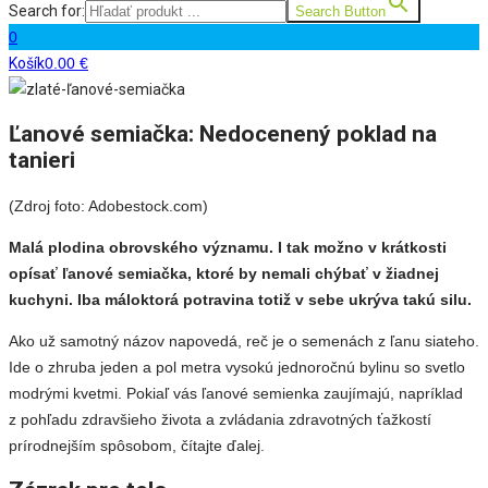
Search for:
Search Button
0
Košík
0.00
€
Ľanové semiačka: Nedocenený poklad na
tanieri
(Zdroj foto: Adobestock.com)
Malá plodina obrovského významu. I tak možno v krátkosti
opísať ľanové semiačka, ktoré by nemali chýbať v žiadnej
kuchyni. Iba máloktorá potravina totiž v sebe ukrýva takú silu.
Ako už samotný názov napovedá, reč je o semenách z ľanu siateho.
Ide o zhruba jeden a pol metra vysokú jednoročnú bylinu so svetlo
modrými kvetmi. Pokiaľ vás ľanové semienka zaujímajú, napríklad
z pohľadu zdravšieho života a zvládania zdravotných ťažkostí
prírodnejším spôsobom, čítajte ďalej.