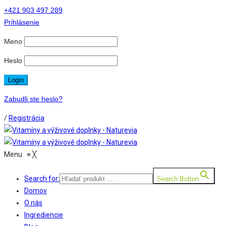
+421 903 497 289
Prihlásenie
Meno
Heslo
Zabudli ste heslo?
/
Registrácia
Menu
≡
╳
Search for:
Search Button
Domov
O nás
Ingrediencie