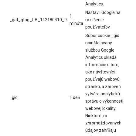
Analytics.
Nastavil Google na
1
_gat_gtag_UA_142180410_9
rozlíšenie
minúta
používateľov.
Súbor cookie _gid
nainštalovaný
službou Google
Analytics ukladá
informácie o tom,
ako návštevníci
používajú webovú
stránku, a zároveň
vytvára analytickú
_gid
1 deň
správu o výkonnosti
webovej lokality.
Niektoré zo
zhromažďovaných
údajov zahŕňajú