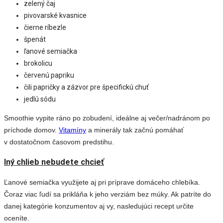
zelený čaj
pivovarské kvasnice
čierne ríbezle
špenát
ľanové semiačka
brokolicu
červenú papriku
čili papričky a zázvor pre špecifickú chuť
jedlú sódu
Smoothie vypite ráno po zobudení, ideálne aj večer/nadránom po
príchode domov.
Vitamíny
a minerály tak začnú pomáhať
v dostatočnom časovom predstihu.
Iný chlieb nebudete chcieť
Ľanové semiačka využijete aj pri príprave domáceho chlebíka.
Čoraz viac ľudí sa prikláňa k jeho verziám bez múky. Ak patríte do
danej kategórie konzumentov aj vy, nasledujúci recept určite
oceníte.