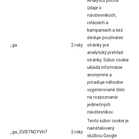
Analytics počíta
údaje o
návštevníkoch,
reláciách a
kampaniach a tiež
sleduje používanie
_ga
2 roky
stránky pre
analytický prehľad
stránky. Súbor cookie
ukladá informácie
anonymne a
priraďuje náhodne
vygenerované číslo
na rozpoznanie
jedinečných
návštevníkov.
Tento súbor cookie je
nainštalovaný
_ga_DVBTNGYVH7
2 roky
službou Google