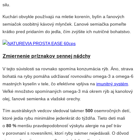
silu.
Kuchári obvykle používajú na mletie korenín, bylín a ľanových
semiačok osobitný kávový mlynček. Ľanové semiačka pomeľte
krátko pred pridaním do jedla, čím zvýšite ich nutričné bohatstvo.
Zmiernenie príznakov sennej nádchy
V tejto súvislosti sa rovnako spomína konzumácia rýb. Áno, strava
bohatá na ryby pomáha udržiavať rovnováhu omega-3 a omega-6
mastných kyselín v tele, čo efektívne vplýva na
imunitný systém
.
Veľké množstvo spomínaných omega-3 má okrem rýb aj kanolový
olej, ľanové semienka a vlašské orechy.
Tím austrálskych vedcov sledoval takmer
500
osemročných detí,
ktoré jedia rybu minimálne jedenkrát do týždňa. Tieto deti mali
o
80 %
menšiu pravdepodobnosť výskytu alergie na peľ tráv
v porovnaní s rovesníkmi, ktorí ryby takmer nejedávali. O dôvod