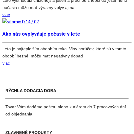
Leto vystriedala chladnejšia jeseň a prechod z tepla do jesenného
počasia môže mať výrazný vplyv aj na
viac
14 / 07
Ako nás ovplyvňuje počasie v lete
Leto je najteplejším obdobím roka. Vlny horúčav, ktoré sú v tomto
období bežné, môžu mať negatívny dopad
viac
RÝCHLA DODACIA DOBA
Tovar Vám dodáme poštou alebo kuriérom do 7 pracovných dní
od objednania.
ZĽAVNENÉ PRODUKTY