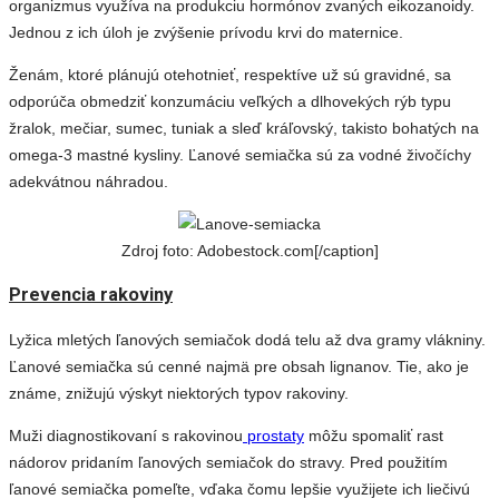
organizmus využíva na produkciu hormónov zvaných eikozanoidy.
Jednou z ich úloh je zvýšenie prívodu krvi do maternice.
Ženám, ktoré plánujú otehotnieť, respektíve už sú gravidné, sa
odporúča obmedziť konzumáciu veľkých a dlhovekých rýb typu
žralok, mečiar, sumec, tuniak a sleď kráľovský, takisto bohatých na
omega-3 mastné kysliny. Ľanové semiačka sú za vodné živočíchy
adekvátnou náhradou.
Zdroj foto: Adobestock.com[/caption]
Prevencia rakoviny
Lyžica mletých ľanových semiačok dodá telu až dva gramy vlákniny.
Ľanové semiačka sú cenné najmä pre obsah lignanov. Tie, ako je
známe, znižujú výskyt niektorých typov rakoviny.
Muži diagnostikovaní s rakovinou
prostaty
môžu spomaliť rast
nádorov pridaním ľanových semiačok do stravy. Pred použitím
ľanové semiačka pomeľte, vďaka čomu lepšie využijete ich liečivú