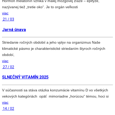
Hormón melatonín vzniká v malej mozgovej žľaze – epifýze,
nazývanej tiež „tretie oko“. Je to orgán veľkosti
viac
21 / 03
Jarná únava
Striedanie ročných obdobií a jeho vplyv na organizmus Naše
klimatické pásmo je charakteristické striedaním štyroch ročných
období,
viac
27 / 02
SLNEČNÝ VITAMÍN 2025
V súčasnosti sa stáva otázka konzumácie vitamínu D vo všetkých
vekových kategóriách opäť mimoriadne „horúcou“ témou, hoci si
viac
14 / 02