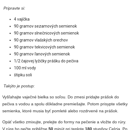
Pripravte si:
4 vajíčka
90 gramov sezamových semienok
90 gramov slnečnicových semienok
90 gramov vlašských orechov
90 gramov tekvicových semienok
90 gramov ľanových semienok
1/2 čajovej lyžičky prášku do pečiva
100 ml vody
štipku soli
Takýto je postup:
Vyšľahajte vaječné bielka so soľou. Do zmesi pridajte prášok do
pečiva s vodou a spolu dôkladne premiešajte. Potom prisypte všetky
semienka, ktoré musia byť pomleté alebo rozdrvené na prášok.
Opäť všetko zmixujte, prelejte do formy na pečenie a vložte do rúry.
V rúre ho pečte približne
50
minút pri teplote
180
stupňov Celzia. Po