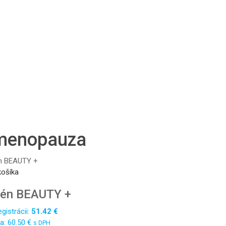
 menopauza
košíka
gén BEAUTY +
gistrácii:
51.42
€
a:
60.50
€
s DPH