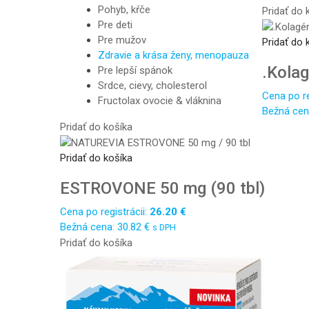
Pohyb, kŕče
Pridať do 
Pre deti
Pre mužov
Pridať do 
Zdravie a krása ženy, menopauza
.Kola
Pre lepší spánok
Srdce, cievy, cholesterol
Cena po re
Fructolax ovocie & vláknina
Bežná cen
Pridať do košíka
Pridať do košíka
ESTROVONE 50 mg (90 tbl)
Cena po registrácii:
26.20
€
Bežná cena:
30.82
€
s DPH
Pridať do košíka