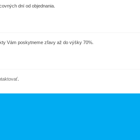
covných dní od objednania.
ukty Vám poskytneme zľavy až do výšky 70%.
ntaktovať
.