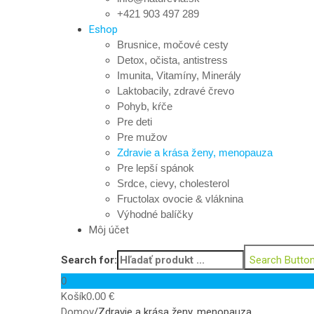
+421 903 497 289
Eshop
Brusnice, močové cesty
Detox, očista, antistress
Imunita, Vitamíny, Minerály
Laktobacily, zdravé črevo
Pohyb, kŕče
Pre deti
Pre mužov
Zdravie a krása ženy, menopauza
Pre lepší spánok
Srdce, cievy, cholesterol
Fructolax ovocie & vláknina
Výhodné balíčky
Môj účet
Search for:
Search Butto
0
Košík
0.00
€
Domov
/
Zdravie a krása ženy, menopauza