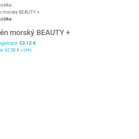
košíka
košíka
gén morský BEAUTY +
gistrácii:
53.12
€
a:
62.50
€
s DPH