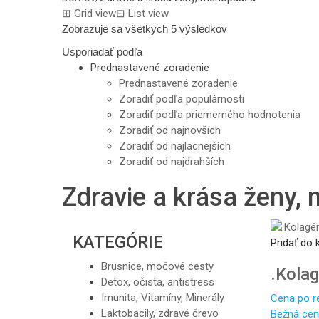
⊞
Grid view
⊟
List view
Zobrazuje sa všetkych 5 výsledkov
Usporiadať podľa
Prednastavené zoradenie
Prednastavené zoradenie
Zoradiť podľa populárnosti
Zoradiť podľa priemerného hodnotenia
Zoradiť od najnovších
Zoradiť od najlacnejších
Zoradiť od najdrahších
Zdravie a krása ženy,
KATEGÓRIE
Pridať do 
Brusnice, močové cesty
.Kola
Detox, očista, antistress
Imunita, Vitamíny, Minerály
Cena po re
Laktobacily, zdravé črevo
Bežná cen