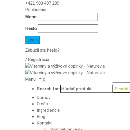
+421 903 497 289
Prihlásenie
Meno
Heslo
Zabudli ste heslo?
/
Registrácia
Menu
≡
╳
Search for:
Search 
Domov
O nás
Ingrediencie
Blog
Kontakt
info@naturevia.sk