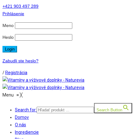
+421 903 497 289
Prihlásenie
Meno
Heslo
Zabudli ste heslo?
/
Registrácia
Menu
≡
╳
Search for:
Search Button
Domov
O nás
Ingrediencie