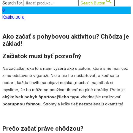
Search for:
Search Button
0
Košík
0.00
€
Ako začať s pohybovou aktivitou? Chôdza je
základ!
Začiatok musí byť pozvoľný
Na začiatku roka to s nami vyzerá ako s autom, ktoré sme mali cez
zimu odstavené v garáži. Nie a nie ho naštartovať, a keď sa to
podarí, každú chvíľu sa objaví nejaká „mucha“, najmä ak si
myslíme, že ho môžeme používať ihneď na plné obrátky. Preto je
akýkoľvek pohyb športovejšieho typu
vhodnejšie realizovať
postupnou formou
. Stromy a kríky tiež nezazelenajú okamžite!
Prečo začať práve chôdzou?