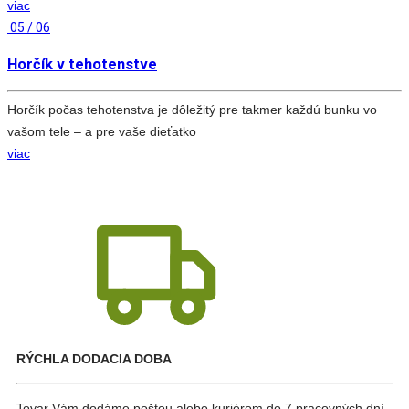
viac
05 / 06
Horčík v tehotenstve
Horčík počas tehotenstva je dôležitý pre takmer každú bunku vo
vašom tele – a pre vaše dieťatko
viac
RÝCHLA DODACIA DOBA
Tovar Vám dodáme poštou alebo kuriérom do 7 pracovných dní