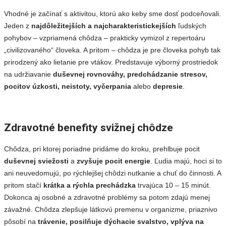
Vhodné je začínať s aktivitou, ktorú ako keby sme dosť podceňovali.
Jeden z
najdôležitejších a najcharakteristickejších
ľudských
pohybov – vzpriamená chôdza – prakticky vymizol z repertoáru
„civilizovaného“ človeka. A pritom – chôdza je pre človeka pohyb tak
prirodzený ako lietanie pre vtákov. Predstavuje výborný prostriedok
na udržiavanie
duševnej rovnováhy, predchádzanie stresov,
pocitov úzkosti, neistoty, vyčerpania
alebo
depresie
.
Zdravotné benefity svižnej chôdze
Chôdza, pri ktorej poriadne pridáme do kroku, prehlbuje pocit
duševnej sviežosti
a
zvyšuje pocit energie
. Ľudia majú, hoci si to
ani neuvedomujú, po rýchlejšej chôdzi nutkanie a chuť do činnosti. A
pritom stačí
krátka a rýchla prechádzka
trvajúca 10 – 15 minút.
Dokonca aj osobné a zdravotné problémy sa potom zdajú menej
závažné. Chôdza zlepšuje látkovú premenu v organizme, priaznivo
pôsobí na
trávenie, posilňuje dýchacie svalstvo, vplýva na