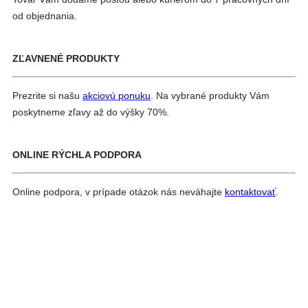
od objednania.
ZĽAVNENÉ PRODUKTY
Prezrite si našu
akciovú ponuku
. Na vybrané produkty Vám
poskytneme zľavy až do výšky 70%.
ONLINE RÝCHLA PODPORA
Online podpora, v prípade otázok nás neváhajte
kontaktovať
.
Navigácia
Previous
v
Post
článku