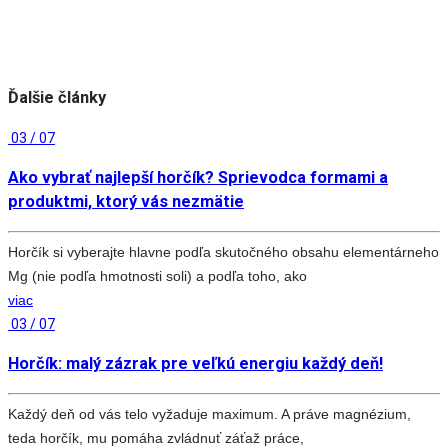
Ďalšie články
03 / 07
Ako vybrať najlepší horčík? Sprievodca formami a
produktmi, ktorý vás nezmätie
Horčík si vyberajte hlavne podľa skutočného obsahu elementárneho
Mg (nie podľa hmotnosti soli) a podľa toho, ako
viac
03 / 07
Horčík: malý zázrak pre veľkú energiu každý deň!
Každý deň od vás telo vyžaduje maximum. A práve magnézium,
teda horčík, mu pomáha zvládnuť záťaž práce,