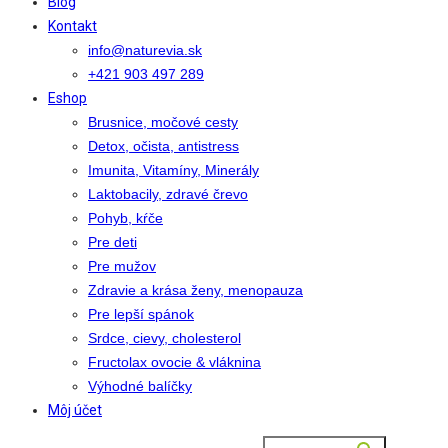
Blog
Kontakt
info@naturevia.sk
+421 903 497 289
Eshop
Brusnice, močové cesty
Detox, očista, antistress
Imunita, Vitamíny, Minerály
Laktobacily, zdravé črevo
Pohyb, kŕče
Pre deti
Pre mužov
Zdravie a krása ženy, menopauza
Pre lepší spánok
Srdce, cievy, cholesterol
Fructolax ovocie & vláknina
Výhodné balíčky
Môj účet