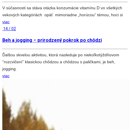
V súčasnosti sa stáva otázka konzumácie vitamínu D vo všetkých
vekových kategóriách opäť mimoriadne „horúcou“ témou, hoci si
viac
14 / 02
Beh a jogging – prirodzený pokrok po chôdzi
Ďalšou skvelou aktivitou, ktorá nasleduje po niekoľkotýždňovom
“rozcvičení” klasickou chôdzou a chôdzou s paličkami, je beh,
jogging.
viac