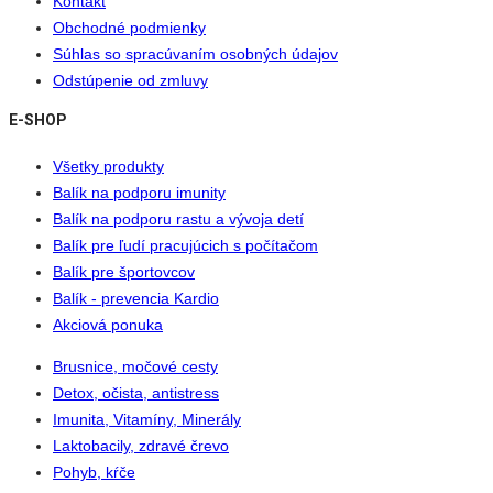
Kontakt
Obchodné podmienky
Súhlas so spracúvaním osobných údajov
Odstúpenie od zmluvy
E-SHOP
Všetky produkty
Balík na podporu imunity
Balík na podporu rastu a vývoja detí
Balík pre ľudí pracujúcich s počítačom
Balík pre športovcov
Balík - prevencia Kardio
Akciová ponuka
Brusnice, močové cesty
Detox, očista, antistress
Imunita, Vitamíny, Minerály
Laktobacily, zdravé črevo
Pohyb, kŕče