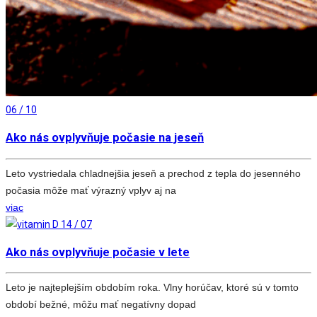
06 / 10
Ako nás ovplyvňuje počasie na jeseň
Leto vystriedala chladnejšia jeseň a prechod z tepla do jesenného
počasia môže mať výrazný vplyv aj na
viac
14 / 07
Ako nás ovplyvňuje počasie v lete
Leto je najteplejším obdobím roka. Vlny horúčav, ktoré sú v tomto
období bežné, môžu mať negatívny dopad