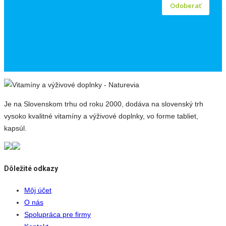
Odoberať
Je na Slovenskom trhu od roku 2000, dodáva na slovenský trh
vysoko kvalitné vitamíny a výživové doplnky, vo forme tabliet,
kapsúl.
Dôležité odkazy
Môj účet
O nás
Spolupráca pre firmy