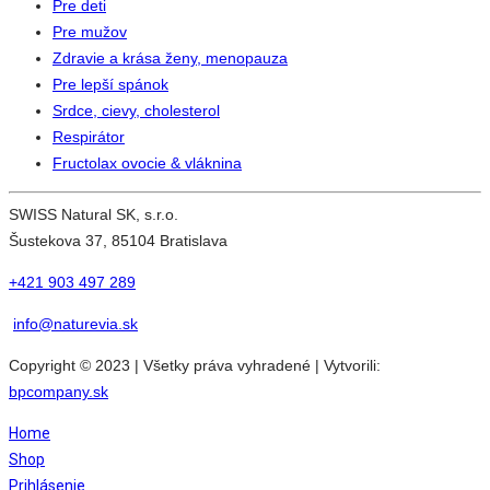
Pre deti
Pre mužov
Zdravie a krása ženy, menopauza
Pre lepší spánok
Srdce, cievy, cholesterol
Respirátor
Fructolax ovocie & vláknina
SWISS Natural SK, s.r.o.
Šustekova 37, 85104 Bratislava
+421 903 497 289
info@naturevia.sk
Copyright © 2023 | Všetky práva vyhradené | Vytvorili:
bpcompany.sk
Home
Shop
Prihlásenie