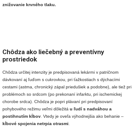
znižovanie krvného tlaku.
Chôdza ako liečebný a preventívny
prostriedok
Chôdza určitej intenzity je predpisovaná lekármi v patričnom
dávkovaní aj ľuďom s cukrovkou, pri ťažkostiach s dýchacími
cestami (astma, chronický zápal priedušiek a podobne), ale tiež pri
problémoch so srdcom (po prekonaní infarktu, pri ischemickej
chorobe srdca). Chôdza je popri plávaní pri predpisovaní
pohybového režimu veľmi dôležitá
u ľudí s nadváhou a
postihnutím kĺbov
. Vtedy je oveľa výhodnejšia ako behanie –
kĺbové spojenia netrpia otrasmi
.