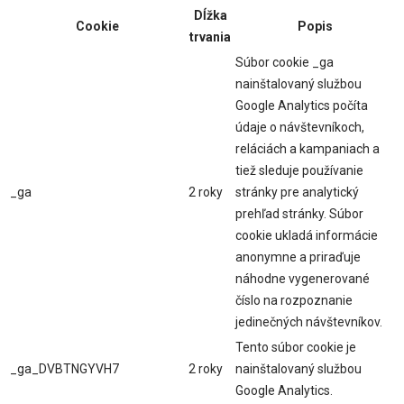
Dĺžka
Cookie
Popis
trvania
Súbor cookie _ga
nainštalovaný službou
Google Analytics počíta
údaje o návštevníkoch,
reláciách a kampaniach a
tiež sleduje používanie
_ga
2 roky
stránky pre analytický
prehľad stránky. Súbor
cookie ukladá informácie
anonymne a priraďuje
náhodne vygenerované
číslo na rozpoznanie
jedinečných návštevníkov.
Tento súbor cookie je
_ga_DVBTNGYVH7
2 roky
nainštalovaný službou
Google Analytics.