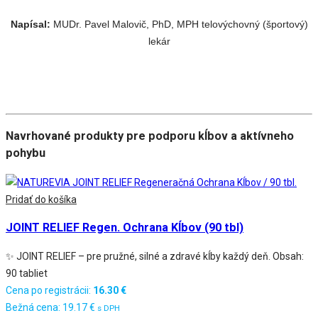
Napísal:
MUDr. Pavel Malovič, PhD, MPH telovýchovný (športový)
lekár
Navrhované produkty pre podporu kĺbov a aktívneho
pohybu
Pridať do košíka
JOINT RELIEF Regen. Ochrana Kĺbov (90 tbl)
✨ JOINT RELIEF – pre pružné, silné a zdravé kĺby každý deň. Obsah:
90 tabliet
Cena po registrácii:
16.30
€
Bežná cena:
19.17
€
s DPH