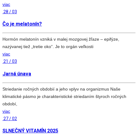
viac
28 / 03
Čo je melatonín?
Hormón melatonín vzniká v malej mozgovej žľaze – epifýze,
nazývanej tiež „tretie oko“. Je to orgán veľkosti
viac
21 / 03
Jarná únava
Striedanie ročných obdobií a jeho vplyv na organizmus Naše
klimatické pásmo je charakteristické striedaním štyroch ročných
období,
viac
27 / 02
SLNEČNÝ VITAMÍN 2025