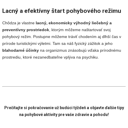
Lacný a efektívny štart pohybového režimu
Chôdza je vlastne
lacný, ekonomicky výhodný liečebný a
preventívny prostriedok
, ktorým môžeme naštartovať svoj
pohybový režim. Postupne môžeme tráviť chodením aj dlhší čas v
prírode turistickými výletmi. Tam sa náš fyzický zážitok a jeho
blahodarné účinky
na organizmus znásobujú vďaka prírodnému
prostrediu, ktoré nezanedbateľne vplýva na psychiku.
Prečítajte si pokračovanie už budúci týždeň a objavte ďalšie tipy
na pohybové aktivity pre vaše zdravie a pohodu!