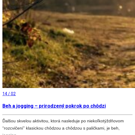
14 / 02
Beh a jogging – prirodzený pokrok po chôdzi
Ďalšou skvelou aktivitou, ktorá nasleduje po niekoľkotýždňovom
“rozcvičení” klasickou chôdzou a chôdzou s paličkami, je beh,