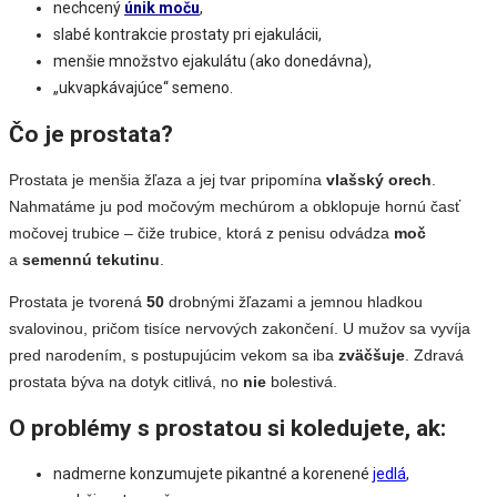
nechcený
únik moču
,
slabé kontrakcie prostaty pri ejakulácii,
menšie množstvo ejakulátu (ako donedávna),
„ukvapkávajúce“ semeno.
Čo je prostata?
Prostata je menšia žľaza a jej tvar pripomína
vlašský orech
.
Nahmatáme ju pod močovým mechúrom a obklopuje hornú časť
močovej trubice – čiže trubice, ktorá z penisu odvádza
moč
a
semennú tekutinu
.
Prostata je tvorená
50
drobnými žľazami a jemnou hladkou
svalovinou, pričom tisíce nervových zakončení. U mužov sa vyvíja
pred narodením, s postupujúcim vekom sa iba
zväčšuje
. Zdravá
prostata býva na dotyk citlivá, no
nie
bolestivá.
O problémy s prostatou si koledujete, ak:
nadmerne konzumujete pikantné a korenené
jedlá
,