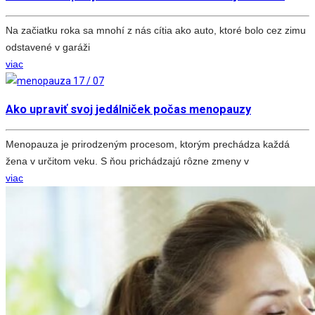
Na začiatku roka sa mnohí z nás cítia ako auto, ktoré bolo cez zimu
odstavené v garáži
viac
17 / 07
Ako upraviť svoj jedálniček počas menopauzy
Menopauza je prirodzeným procesom, ktorým prechádza každá
žena v určitom veku. S ňou prichádzajú rôzne zmeny v
viac