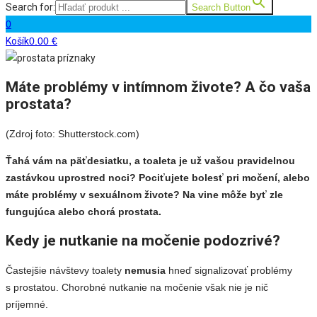
Search for:
Search Button
0
Košík
0.00
€
Máte problémy v intímnom živote? A čo vaša
prostata?
(Zdroj foto: Shutterstock.com)
Ťahá vám na päťdesiatku, a toaleta je už vašou pravidelnou
zastávkou uprostred noci? Pociťujete bolesť pri močení, alebo
máte problémy v sexuálnom živote? Na vine môže byť zle
fungujúca alebo chorá prostata.
Kedy je nutkanie na močenie podozrivé?
Častejšie návštevy toalety
nemusia
hneď signalizovať problémy
s prostatou. Chorobné nutkanie na močenie však nie je nič
príjemné.