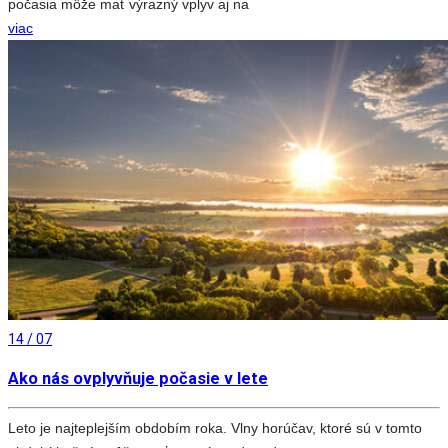
počasia môže mať výrazný vplyv aj na
viac
14 / 07
Ako nás ovplyvňuje počasie v lete
Leto je najteplejším obdobím roka. Vlny horúčav, ktoré sú v tomto