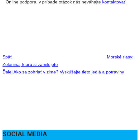
Online podpora, v prípade otázok nás neváhajte
kontaktovať
.
Navigácia
Previous
v
Post
článku
Späť
Morské riasy:
Zelenina, ktorú si zamilujete
Next
Ďalej
Ako sa zohriať v zime? Vyskúšajte tieto jedlá a potraviny
Post
SOCIAL MEDIA