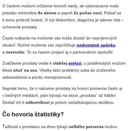
O častom močení môžeme hovoriť vtedy, ak vykonávame malú
potrebu minimálne
8x
denne
a aspoň
2x počas noci
. Pokiaľ sa
k tomu pridruží bolesť, či iný diskomfort, diagnóza je takmer istá –
ochorenie prostaty.
Časté nutkanie na močenie vás môže dostať do nepríjemných
situácií. Nočné močenie zas zapríčiňuje
nedostatok spánku
a
nervozitu
. To sa časom prejaví aj v partnerskom spolužití.
Zväčšenie prostaty vedie k
slabšej
erekcii
, u postihnutých mužom
klesá
chuť na sex
. Všetky tieto problémy ústia do zníženého
sebavedomia a pocitu menejcennosti.
Napriek tomu, že o rakovine prostaty sa hovorí pomerne často aj
v bežných médiách, páni bývajú na slovo „prostata“ až hákliví.
Dostať ich k
odborníkovi
je potom zaťažkávajúcou skúškou.
Čo hovoria štatistiky?
Ťažkosti s prostatou sa dnes týkajú
veľkého percenta
mužov.