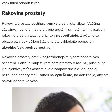
však musí odobriť lekár.
Rakovina prostaty
Rakovina prostaty postihuje
bunky
prostatickej žľazy. Väčšina
závažných ochorení sa prejavuje určitými symptómami, avšak pri
rakovine prostaty žiadne príznaky
nepociťujete
. Zvyčajne sa
objavia až v pokročilom štádiu, preto vyhľadajte pomoc pri
akýchkoľvek pochybnostiach
!
Rakovina prostaty patrí k najrozšírenejším typom nádorových
ochorení. Pokiaľ evidujete karcinóm prostaty v
rodine
, pristupujte
k subjektívnym ťažkostiam oveľa zodpovednejšie. Zhubné aj
nezhubné nádory majú šancu na
vyliečenie
, no dôležité je, aby ste
oslovili odborníka včas.