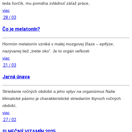
teda horčík, mu pomáha zvládnuť záťaž práce,
viac
28 / 03
Čo je melatonín?
Hormón melatonín vzniká v malej mozgovej žľaze – epifýze,
nazývanej tiež „tretie oko“. Je to orgán veľkosti
viac
21 / 03
Jarná únava
Striedanie ročných obdobií a jeho vplyv na organizmus Naše
klimatické pásmo je charakteristické striedaním štyroch ročných
období,
viac
27 / 02
SLNEČNÝ VITAMÍN 2025