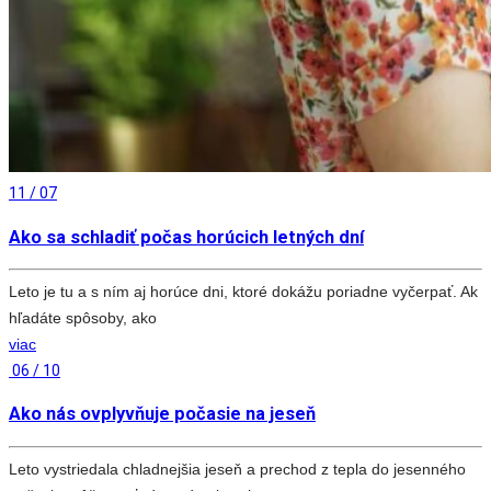
11 / 07
Ako sa schladiť počas horúcich letných dní
Leto je tu a s ním aj horúce dni, ktoré dokážu poriadne vyčerpať. Ak
hľadáte spôsoby, ako
viac
06 / 10
Ako nás ovplyvňuje počasie na jeseň
Leto vystriedala chladnejšia jeseň a prechod z tepla do jesenného