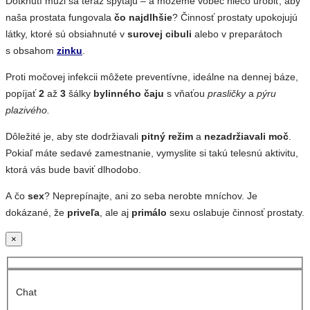
Dotknutí muži sa teraz spýtajú – a môžeme vôbec niečo urobiť, aby
naša prostata fungovala
čo najdlhšie
? Činnosť prostaty upokojujú
látky, ktoré sú obsiahnuté v
surovej cibuli
alebo v preparátoch
s obsahom
zinku
.
Proti močovej infekcii môžete preventívne, ideálne na dennej báze,
popíjať
2
až
3
šálky
bylinného čaju
s vňaťou
prasličky
a
pýru
plazivého.
Dôležité je, aby ste dodržiavali
pitný režim
a
nezadržiavali moč
.
Pokiaľ máte sedavé zamestnanie, vymyslite si takú telesnú aktivitu,
ktorá vás bude baviť dlhodobo.
A čo
sex
? Neprepínajte, ani zo seba nerobte mníchov. Je
dokázané, že
priveľa
, ale aj
primálo
sexu oslabuje činnosť prostaty.
×
Chat