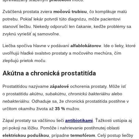
Zväčšená prostata zviera
močovú trubicu
, čo komplikuje malú
potrebu. Pokiaľ lekár potvrdí túto diagnózu, môže pacientovi
stanoviť liečbu. Niekedy odporučí len čakanie, keďže problémy sa
zvyknú vyriešiť aj samovoľne.
Liečba spočíva hlavne v podávaní
alfablokátorov
. Ide o lieky, ktoré
uvoľňujú hladké svalstvo prostaty a močového mechúra, čím
zlepšujú prietok moču.
Akútna a chronická prostatitída
Prostatitídou nazývame
zápalové
ochorenia prostaty. Môže ísť
o prostatitídu
akútnu, subakútnu, chronickú bakteriálnu
alebo
nebakteriálnu.
Odhaduje sa, že chronická prostatitída postihne v
určitom okamihu života až
35 %
mužov.
Zápal prostaty sa väčšinou lieči
antibiotikami
. Ťažkosti ustúpia aj
pri pokoji na lôžku. Pomôže i nahrievanie postihnutej oblasti
elektrickou poduškou
, prípadne
termofórom
. Celý postup liečby