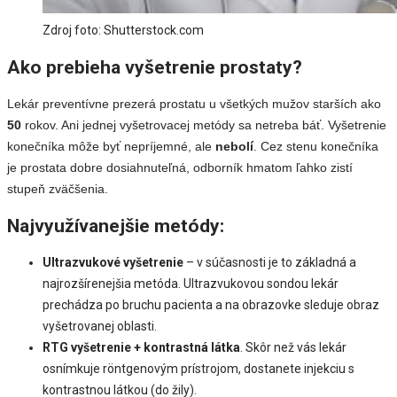
Zdroj foto: Shutterstock.com
Ako prebieha vyšetrenie prostaty?
Lekár preventívne prezerá prostatu u všetkých mužov starších ako
50
rokov. Ani jednej vyšetrovacej metódy sa netreba báť. Vyšetrenie
konečníka môže byť nepríjemné, ale
nebolí
. Cez stenu konečníka
je prostata dobre dosiahnuteľná, odborník hmatom ľahko zistí
stupeň zväčšenia.
Najvyužívanejšie metódy:
Ultrazvukové vyšetrenie
– v súčasnosti je to základná a
najrozšírenejšia metóda. Ultrazvukovou sondou lekár
prechádza po bruchu pacienta a na obrazovke sleduje obraz
vyšetrovanej oblasti.
RTG vyšetrenie + kontrastná látka
. Skôr než vás lekár
osnímkuje röntgenovým prístrojom, dostanete injekciu s
kontrastnou látkou (do žily).