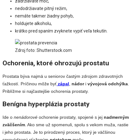
zadržiavate moč,
nedodržiavate pitný režim,
nemáte takmer žiadny pohyb,
holdujete alkoholu,
krátko pred spaním zvyknete vypiť veľa tekutín.
Zdroj foto: Shutterstock.com
Ochorenia, ktoré ohrozujú prostatu
Prostata býva najmä u seniorov častým zdrojom zdravotných
ťažkostí. Príčinou môže byť
zápal
,
nádor
i
vývojová odchýlka
.
Priblížme si najčastejšie ochorenia prostaty.
Benígna hyperplázia prostaty
Ide o
nenádorové
ochorenie prostaty, spojené s jej
nadmerným
zväčšením
. Ako sme už spomenuli, spolu s vekom muža, rastie
i jeho prostata. Je to prirodzený proces, ktorý je väčšinou
sprevádzaný sťaženým
prietokom
moču.