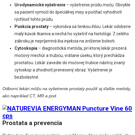
Urodynamické vyšetrenie
– vyšetrenie prúdu moču. Obvykle
sa pacient vymočí do špeciálnej misy a počítač vyhodnotí
rýchlosť tohto prúdu.
Punkcia prostaty
– vykonáva sa tenkou ihlou. Lekár odoberie
malý kúsok tkaniva a nechá ho vyšetriť na histológii. Z celého
zákroku je nepríjemná iba injekcia na zníženie bolesti.
Cytoskopia
– diagnostická metóda, pri ktorej lekár prezerá
močový mechúr a trubicu, vrátane úseku, ktorý prechádza
prostatou. Lekár zavedie do močovej trubice nástroj zvaný
cytoskop a zhodnotí prenesený obraz. Vyšetrenie je
bezbolestné.
Odborní lekári môžu na vyšetrenie prostaty použiť aj ďalšie metódy,
ako napríklad CT, MR a pod.
Prostata a prevencia