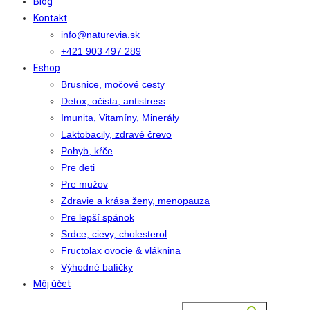
Blog
Kontakt
info@naturevia.sk
+421 903 497 289
Eshop
Brusnice, močové cesty
Detox, očista, antistress
Imunita, Vitamíny, Minerály
Laktobacily, zdravé črevo
Pohyb, kŕče
Pre deti
Pre mužov
Zdravie a krása ženy, menopauza
Pre lepší spánok
Srdce, cievy, cholesterol
Fructolax ovocie & vláknina
Výhodné balíčky
Môj účet