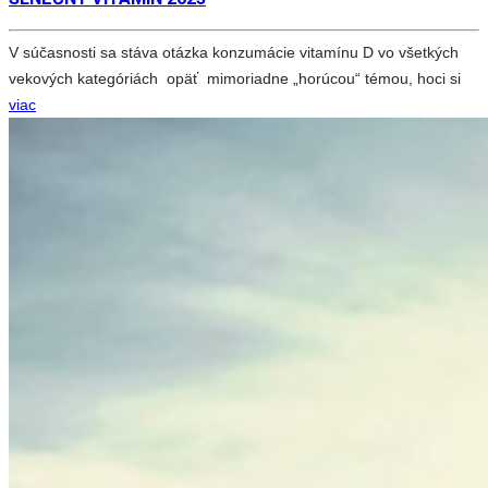
V súčasnosti sa stáva otázka konzumácie vitamínu D vo všetkých
vekových kategóriách opäť mimoriadne „horúcou“ témou, hoci si
viac