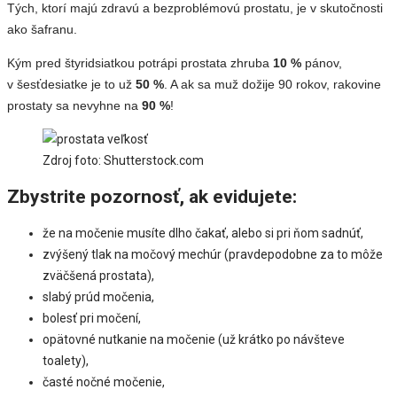
Tých, ktorí majú zdravú a bezproblémovú prostatu, je v skutočnosti
ako šafranu.
Kým pred štyridsiatkou potrápi prostata zhruba
10 %
pánov,
v šesťdesiatke je to už
50 %
. A ak sa muž dožije 90 rokov, rakovine
prostaty sa nevyhne na
90 %
!
Zdroj foto: Shutterstock.com
Zbystrite pozornosť, ak evidujete:
že na močenie musíte dlho čakať, alebo si pri ňom sadnúť,
zvýšený tlak na močový mechúr (pravdepodobne za to môže
zväčšená prostata),
slabý prúd močenia,
bolesť pri močení,
opätovné nutkanie na močenie (už krátko po návšteve
toalety),
časté nočné močenie,