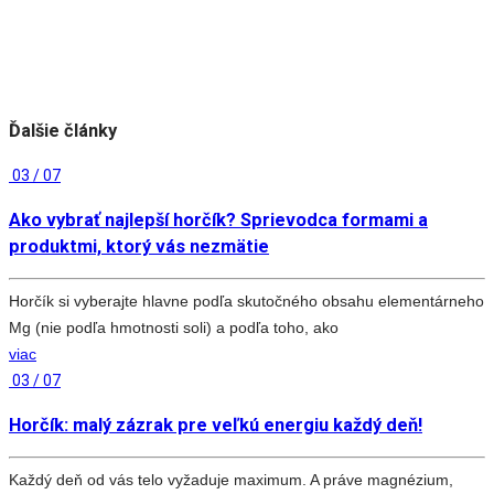
Ďalšie články
03 / 07
Ako vybrať najlepší horčík? Sprievodca formami a
produktmi, ktorý vás nezmätie
Horčík si vyberajte hlavne podľa skutočného obsahu elementárneho
Mg (nie podľa hmotnosti soli) a podľa toho, ako
viac
03 / 07
Horčík: malý zázrak pre veľkú energiu každý deň!
Každý deň od vás telo vyžaduje maximum. A práve magnézium,