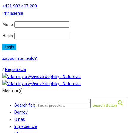
+421 903 497 289
Prihlásenie
Meno
Heslo
Zabudli ste heslo?
/
Registrácia
Menu
≡
╳
Search for:
Search Button
Domov
O nás
Ingrediencie