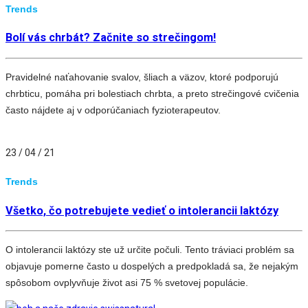
Trends
Bolí vás chrbát? Začnite so strečingom!
Pravidelné naťahovanie svalov, šliach a väzov, ktoré podporujú
chrbticu, pomáha pri bolestiach chrbta, a preto strečingové cvičenia
často nájdete aj v odporúčaniach fyzioterapeutov.
23 / 04 / 21
Trends
Všetko, čo potrebujete vedieť o intolerancii laktózy
O intolerancii laktózy ste už určite počuli. Tento tráviaci problém sa
objavuje pomerne často u dospelých a predpokladá sa, že nejakým
spôsobom ovplyvňuje život asi 75 % svetovej populácie.