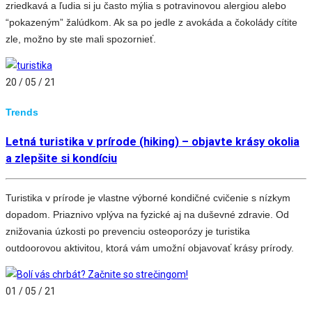
zriedkavá a ľudia si ju často mýlia s potravinovou alergiou alebo
“pokazeným” žalúdkom. Ak sa po jedle z avokáda a čokolády cítite
zle, možno by ste mali spozornieť.
20 / 05 / 21
Trends
Letná turistika v prírode (hiking) – objavte krásy okolia
a zlepšite si kondíciu
Turistika v prírode je vlastne výborné kondičné cvičenie s nízkym
dopadom. Priaznivo vplýva na fyzické aj na duševné zdravie. Od
znižovania úzkosti po prevenciu osteoporózy je turistika
outdoorovou aktivitou, ktorá vám umožní objavovať krásy prírody.
01 / 05 / 21