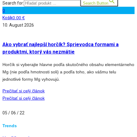
Search for:
Search Button
0
Košík
0.00
€
10. August 2026
Ako vybrať najlepší horčík? Sprievodca formami a
produktmi, ktorý vás nezmätie
Horčík si vyberajte hlavne podľa skutočného obsahu elementárneho
Mg (nie podľa hmotnosti soli) a podľa toho, ako vášmu telu
jednotlivé formy Mg vyhovujú.
Prečítať si celý článok
Prečítať si celý článok
05 / 06 / 22
Trends