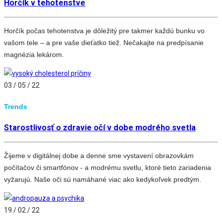
Horčík v tehotenstve
Horčík počas tehotenstva je dôležitý pre takmer každú bunku vo
vašom tele – a pre vaše dieťatko tiež. Nečakajte na predpísanie
magnézia lekárom.
03 / 05 / 22
Trends
Starostlivosť o zdravie očí v dobe modrého svetla
Žijeme v digitálnej dobe a denne sme vystavení obrazovkám
počítačov či smartfónov - a modrému svetlu, ktoré tieto zariadenia
vyžarujú. Naše oči sú namáhané viac ako kedykoľvek predtým.
19 / 02 / 22