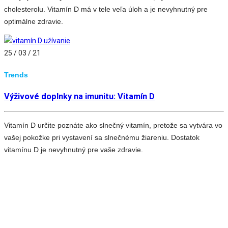
cholesterolu. Vitamín D má v tele veľa úloh a je nevyhnutný pre
optimálne zdravie.
25 / 03 / 21
Trends
Výživové doplnky na imunitu: Vitamín D
Vitamín D určite poznáte ako slnečný vitamín, pretože sa vytvára vo
vašej pokožke pri vystavení sa slnečnému žiareniu. Dostatok
vitamínu D je nevyhnutný pre vaše zdravie.
Stránkovanie
Predchádzajúca
Page
Page
Page
Page
Ďalšia
príspevkov
strana
strana