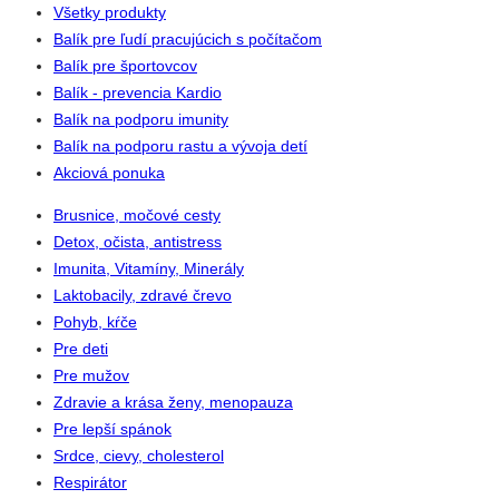
Všetky produkty
Balík pre ľudí pracujúcich s počítačom
Balík pre športovcov
Balík - prevencia Kardio
Balík na podporu imunity
Balík na podporu rastu a vývoja detí
Akciová ponuka
Brusnice, močové cesty
Detox, očista, antistress
Imunita, Vitamíny, Minerály
Laktobacily, zdravé črevo
Pohyb, kŕče
Pre deti
Pre mužov
Zdravie a krása ženy, menopauza
Pre lepší spánok
Srdce, cievy, cholesterol
Respirátor