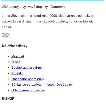
Je na Slovenskom trhu od roku 2000, dodáva na slovenský trh
vysoko kvalitné vitamíny a výživové doplnky, vo forme tabliet,
kapsúl.
Dôležité odkazy
Môj účet
O nás
Spolupráca pre firmy
Kontakt
Obchodné podmienky
Súhlas so spracúvaním osobných údajov
Odstúpenie od zmluvy
E-SHOP