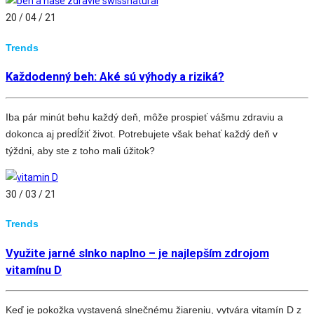
20 / 04 / 21
Trends
Každodenný beh: Aké sú výhody a riziká?
Iba pár minút behu každý deň, môže prospieť vášmu zdraviu a
dokonca aj predĺžiť život. Potrebujete však behať každý deň v
týždni, aby ste z toho mali úžitok?
30 / 03 / 21
Trends
Využite jarné slnko naplno – je najlepším zdrojom
vitamínu D
Keď je pokožka vystavená slnečnému žiareniu, vytvára vitamín D z