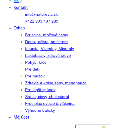
Blog
Kontakt
info@naturevia.sk
+421 903 497 289
Eshop
Brusnice, močové cesty
Detox, očista, antistress
Imunita, Vitamíny, Minerály
Laktobacily, zdravé črevo
Pohyb, kŕče
Pre deti
Pre mužov
Zdravie a krása ženy, menopauza
Pre lepší spánok
Srdce, cievy, cholesterol
Fructolax ovocie & vláknina
Výhodné balíčky
Môj účet