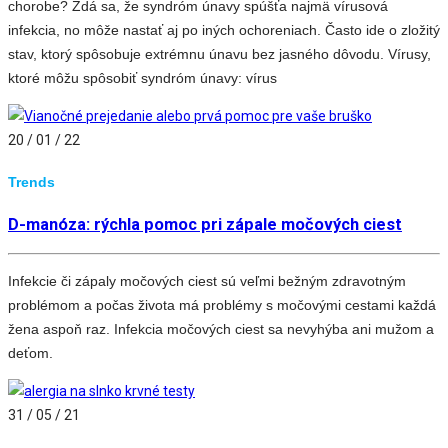
chorobe? Zdá sa, že syndróm únavy spúšťa najmä vírusová
infekcia, no môže nastať aj po iných ochoreniach. Často ide o zložitý
stav, ktorý spôsobuje extrémnu únavu bez jasného dôvodu. Vírusy,
ktoré môžu spôsobiť syndróm únavy: vírus
20 / 01 / 22
Trends
D-manóza: rýchla pomoc pri zápale močových ciest
Infekcie či zápaly močových ciest sú veľmi bežným zdravotným
problémom a počas života má problémy s močovými cestami každá
žena aspoň raz. Infekcia močových ciest sa nevyhýba ani mužom a
deťom.
31 / 05 / 21