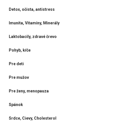
Detox, očista, antistress
Imunita, Vitamíny, Minerály
Laktobacily, zdravé črevo
Pohyb, kŕče
Pre deti
Pre mužov
Pre ženy, menopauza
Spánok
Srdce, Cievy, Cholesterol