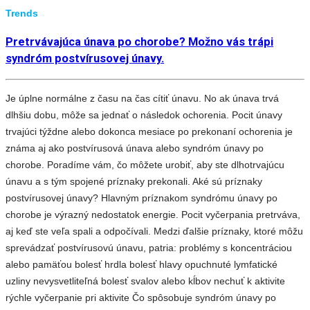
Trends
Pretrvávajúca únava po chorobe? Možno vás trápi
syndróm postvírusovej únavy.
Je úplne normálne z času na čas cítiť únavu. No ak únava trvá
dlhšiu dobu, môže sa jednať o následok ochorenia. Pocit únavy
trvajúci týždne alebo dokonca mesiace po prekonaní ochorenia je
známa aj ako postvírusová únava alebo syndróm únavy po
chorobe. Poradíme vám, čo môžete urobiť, aby ste dlhotrvajúcu
únavu a s tým spojené príznaky prekonali. Aké sú príznaky
postvírusovej únavy? Hlavným príznakom syndrómu únavy po
chorobe je výrazný nedostatok energie. Pocit vyčerpania pretrváva,
aj keď ste veľa spali a odpočívali. Medzi ďalšie príznaky, ktoré môžu
sprevádzať postvírusovú únavu, patria: problémy s koncentráciou
alebo pamäťou bolesť hrdla bolesť hlavy opuchnuté lymfatické
uzliny nevysvetliteľná bolesť svalov alebo kĺbov nechuť k aktivite
rýchle vyčerpanie pri aktivite Čo spôsobuje syndróm únavy po