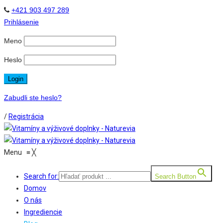
+421 903 497 289
Prihlásenie
Meno
Heslo
Zabudli ste heslo?
/
Registrácia
Menu
≡
╳
Search for:
Search Button
Domov
O nás
Ingrediencie