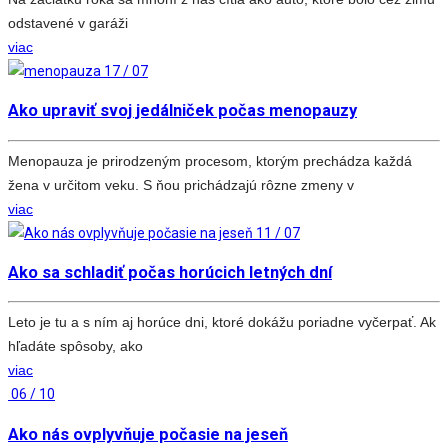
odstavené v garáži
viac
17 / 07
Ako upraviť svoj jedálniček počas menopauzy
Menopauza je prirodzeným procesom, ktorým prechádza každá
žena v určitom veku. S ňou prichádzajú rôzne zmeny v
viac
11 / 07
Ako sa schladiť počas horúcich letných dní
Leto je tu a s ním aj horúce dni, ktoré dokážu poriadne vyčerpať. Ak
hľadáte spôsoby, ako
viac
06 / 10
Ako nás ovplyvňuje počasie na jeseň