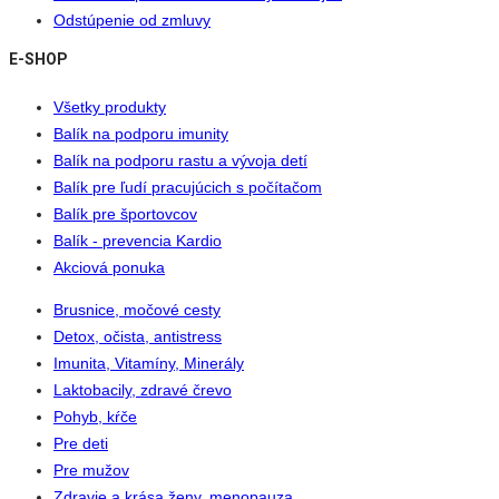
Odstúpenie od zmluvy
E-SHOP
Všetky produkty
Balík na podporu imunity
Balík na podporu rastu a vývoja detí
Balík pre ľudí pracujúcich s počítačom
Balík pre športovcov
Balík - prevencia Kardio
Akciová ponuka
Brusnice, močové cesty
Detox, očista, antistress
Imunita, Vitamíny, Minerály
Laktobacily, zdravé črevo
Pohyb, kŕče
Pre deti
Pre mužov
Zdravie a krása ženy, menopauza