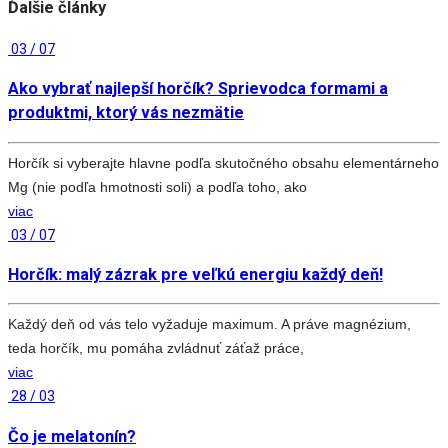
Ďalšie články
03 / 07
Ako vybrať najlepší horčík? Sprievodca formami a
produktmi, ktorý vás nezmätie
Horčík si vyberajte hlavne podľa skutočného obsahu elementárneho
Mg (nie podľa hmotnosti soli) a podľa toho, ako
viac
03 / 07
Horčík: malý zázrak pre veľkú energiu každý deň!
Každý deň od vás telo vyžaduje maximum. A práve magnézium,
teda horčík, mu pomáha zvládnuť záťaž práce,
viac
28 / 03
Čo je melatonín?