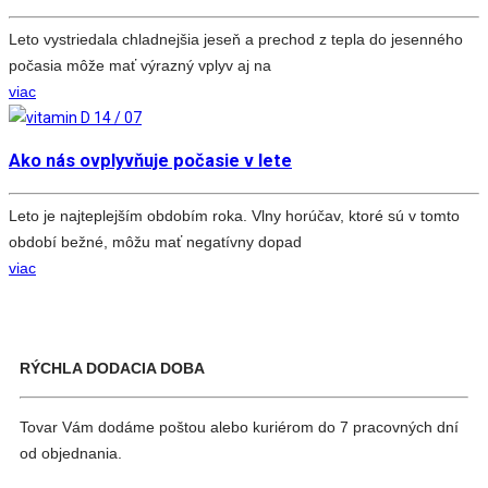
Leto vystriedala chladnejšia jeseň a prechod z tepla do jesenného
počasia môže mať výrazný vplyv aj na
viac
14 / 07
Ako nás ovplyvňuje počasie v lete
Leto je najteplejším obdobím roka. Vlny horúčav, ktoré sú v tomto
období bežné, môžu mať negatívny dopad
viac
RÝCHLA DODACIA DOBA
Tovar Vám dodáme poštou alebo kuriérom do 7 pracovných dní
od objednania.