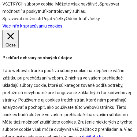
VŠETKÝCH súborov cookie. Môžete však navštíviť „Spravovať
možnosti“ a poskytnúť kontrolovaný súhlas.
Spravovať možnosti
Prijať všetky
Odmietnuť všetky
Viac info k spracúvaniu cookies
Close
Prehľad ochrany osobných údajov
Táto webová stránka používa súbory cookie na zlepšenie vášho
zážitku pri prechádzaní webom. Z nich sa vo vašom prehliadači
ukladajú súbory cookie, ktoré sú kategorizované podľa potreby,
pretože sú nevyhnutné pre fungovanie základných funkcií webovej
stránky. Používame aj cookies tretích strán, ktoré nám pomáhajú
analyzovať a pochopiť, ako používate túto webovú stránku. Tieto
cookies budú uložené vo vašom prehliadači iba s vaším súhlasom.
Máte tiež možnosť zrušiť tieto cookies. Zrušenie niektorých z týchto
súborov cookie však môže ovplyvniť váš zážitok z prehliadania. Viac
informácií o ochrane osobných údajov sa
dočítate tu