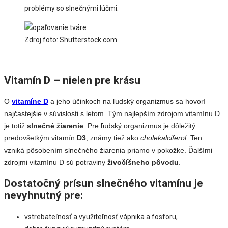
problémy so slnečnými lúčmi.
Zdroj foto: Shutterstock.com
Vitamín D – nielen pre krásu
O
vitamíne D
a jeho účinkoch na ľudský organizmus sa hovorí
najčastejšie v súvislosti s letom. Tým najlepším zdrojom vitamínu D
je totiž
slnečné žiarenie
. Pre ľudský organizmus je dôležitý
predovšetkým vitamín
D3
, známy tiež ako
cholekalciferol
. Ten
vzniká pôsobením slnečného žiarenia priamo v pokožke. Ďalšími
zdrojmi vitamínu D sú potraviny
živočíšneho pôvodu
.
Dostatočný prísun slnečného vitamínu je
nevyhnutný pre:
vstrebateľnosť a využiteľnosť vápnika a fosforu,