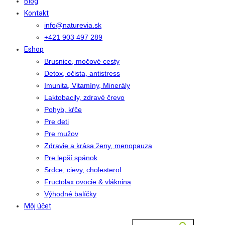
Blog
Kontakt
info@naturevia.sk
+421 903 497 289
Eshop
Brusnice, močové cesty
Detox, očista, antistress
Imunita, Vitamíny, Minerály
Laktobacily, zdravé črevo
Pohyb, kŕče
Pre deti
Pre mužov
Zdravie a krása ženy, menopauza
Pre lepší spánok
Srdce, cievy, cholesterol
Fructolax ovocie & vláknina
Výhodné balíčky
Môj účet