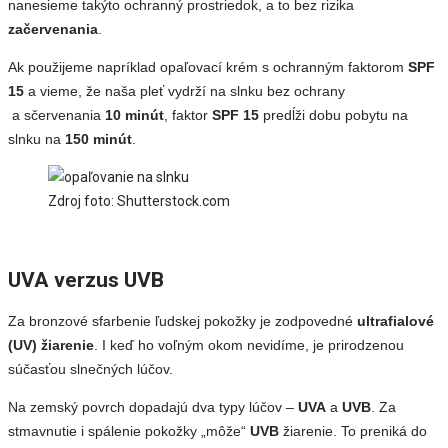
nanesieme takýto ochranný prostriedok, a to bez rizika
začervenania
.
Ak použijeme napríklad opaľovací krém s ochranným faktorom
SPF
15
a vieme, že naša pleť vydrží na slnku bez ochrany
a sčervenania
10 minút
, faktor
SPF 15
predĺži dobu pobytu na
slnku na
150 minút
.
Zdroj foto: Shutterstock.com
UVA verzus UVB
Za bronzové sfarbenie ľudskej pokožky je zodpovedné
ultrafialové
(UV) žiarenie
. I keď ho voľným okom nevidíme, je prirodzenou
súčasťou slnečných lúčov.
Na zemský povrch dopadajú dva typy lúčov –
UVA
a
UVB
. Za
stmavnutie i spálenie pokožky „môže“
UVB
žiarenie. To preniká do