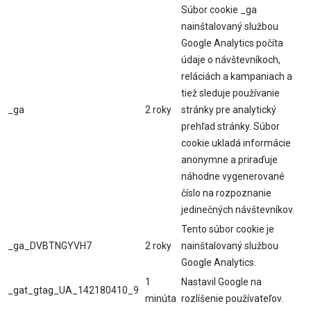
Súbor cookie _ga
nainštalovaný službou
Google Analytics počíta
údaje o návštevníkoch,
reláciách a kampaniach a
tiež sleduje používanie
_ga
2 roky
stránky pre analytický
prehľad stránky. Súbor
cookie ukladá informácie
anonymne a priraďuje
náhodne vygenerované
číslo na rozpoznanie
jedinečných návštevníkov.
Tento súbor cookie je
_ga_DVBTNGYVH7
2 roky
nainštalovaný službou
Google Analytics.
1
Nastavil Google na
_gat_gtag_UA_142180410_9
minúta
rozlíšenie používateľov.