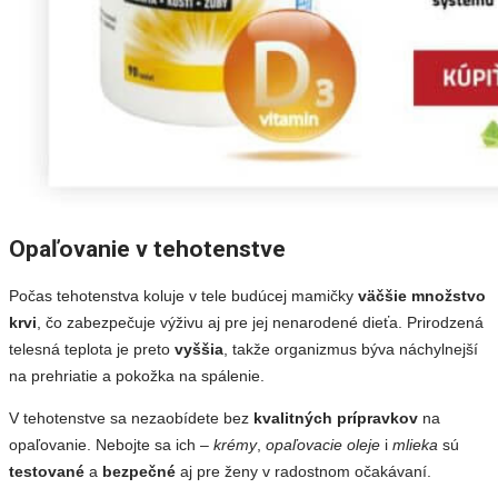
Opaľovanie v tehotenstve
Počas tehotenstva koluje v tele budúcej mamičky
väčšie množstvo
krvi
, čo zabezpečuje výživu aj pre jej nenarodené dieťa. Prirodzená
telesná teplota je preto
vyššia
, takže organizmus býva náchylnejší
na prehriatie a pokožka na spálenie.
V tehotenstve sa nezaobídete bez
kvalitných prípravkov
na
opaľovanie. Nebojte sa ich –
krémy
,
opaľovacie oleje
i
mlieka
sú
testované
a
bezpečné
aj pre ženy v radostnom očakávaní.