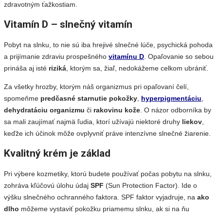
zdravotným ťažkostiam.
Vitamín D – slnečný vitamín
Pobyt na slnku, to nie sú iba hrejivé slnečné lúče, psychická pohoda
a prijímanie zdraviu prospešného
vitamínu D
. Opaľovanie so sebou
prináša aj isté
riziká
, ktorým sa, žiaľ, nedokážeme celkom ubrániť.
Za všetky hrozby, ktorým náš organizmus pri opaľovaní čelí,
spomeňme
predčasné starnutie pokožky
,
hyperpigmentáciu
,
dehydratáciu organizmu
či
rakovinu kože
. O názor odborníka by
sa mali zaujímať najmä ľudia, ktorí užívajú niektoré druhy
liekov
,
keďže ich účinok môže ovplyvniť práve intenzívne slnečné žiarenie.
Kvalitný krém je základ
Pri výbere kozmetiky, ktorú budete používať počas pobytu na slnku,
zohráva kľúčovú úlohu údaj
SPF
(Sun Protection Factor). Ide o
výšku slnečného ochranného faktora. SPF faktor vyjadruje, na
ako
dlho
môžeme vystaviť pokožku priamemu slnku, ak si na ňu