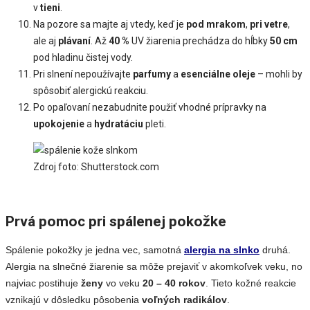
v
tieni
.
Na pozore sa majte aj vtedy, keď je
pod mrakom
,
pri vetre
,
ale aj
plávaní
. Až
40 %
UV žiarenia prechádza do hĺbky
50 cm
pod hladinu čistej vody.
Pri slnení nepoužívajte
parfumy
a
esenciálne oleje
– mohli by
spôsobiť alergickú reakciu.
Po opaľovaní nezabudnite použiť vhodné prípravky na
upokojenie
a
hydratáciu
pleti.
Zdroj foto: Shutterstock.com
Prvá pomoc pri spálenej pokožke
Spálenie pokožky je jedna vec, samotná
alergia na slnko
druhá.
Alergia na slnečné žiarenie sa môže prejaviť v akomkoľvek veku, no
najviac postihuje
ženy
vo veku
20 – 40 rokov
. Tieto kožné reakcie
vznikajú v dôsledku pôsobenia
voľných radikálov
.