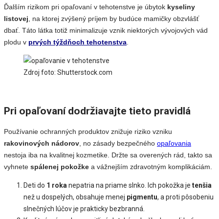
Ďalším rizikom pri opaľovaní v tehotenstve je úbytok
kyseliny
listovej
, na ktorej zvýšený príjem by budúce mamičky obzvlášť
dbať. Táto látka totiž minimalizuje vznik niektorých vývojových vád
plodu v
prvých týždňoch tehotenstva
.
Zdroj foto: Shutterstock.com
Pri opaľovaní dodržiavajte tieto pravidlá
Používanie ochranných produktov znižuje riziko vzniku
rakovinových nádorov
, no zásady bezpečného
opaľovania
nestoja iba na kvalitnej kozmetike. Držte sa overených rád, takto sa
vyhnete
spálenej pokožke
a vážnejším zdravotným komplikáciám.
Deti do
1 roka
nepatria na priame slnko. Ich pokožka je
tenšia
než u dospelých, obsahuje menej
pigmentu
, a proti pôsobeniu
slnečných lúčov je prakticky bezbranná.