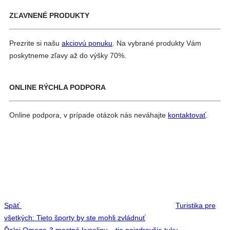
ZĽAVNENÉ PRODUKTY
Prezrite si našu
akciovú ponuku
. Na vybrané produkty Vám
poskytneme zľavy až do výšky 70%.
ONLINE RÝCHLA PODPORA
Online podpora, v prípade otázok nás neváhajte
kontaktovať
.
Navigácia
Previous
v
Post
článku
Späť
Turistika pre
všetkých: Tieto športy by ste mohli zvládnuť
Next
Ďalej
Omega-3 mastné kyseliny – tie najzdravšie tuky