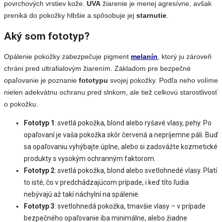
povrchových vrstiev kože.
UVA
žiarenie je menej agresívne, avšak
preniká do pokožky hlbšie a spôsobuje jej
starnutie
.
Aký som fototyp?
Opálenie pokožky zabezpečuje pigment
melanín
, ktorý ju zároveň
chráni pred ultrafialovým žiarením. Základom pre bezpečné
opaľovanie je poznanie
fototypu
svojej pokožky. Podľa neho volíme
nielen adekvátnu ochranu pred slnkom, ale tiež celkovú starostlivosť
o pokožku.
Fototyp 1
: svetlá pokožka, blond alebo ryšavé vlasy, pehy. Po
opaľovaní je vaša pokožka skôr červená a nepríjemne páli. Buď
sa opaľovaniu vyhýbajte úplne, alebo si zadovážte kozmetické
produkty s vysokým ochranným faktorom.
Fototyp 2
: svetlá pokožka, blond alebo svetlohnedé vlasy. Platí
to isté, čo v predchádzajúcom prípade, i keď títo ľudia
nebývajú až takí náchylní na spálenie.
Fototyp 3
: svetlohnedá pokožka, tmavšie vlasy – v prípade
bezpečného opaľovanie iba minimálne, alebo žiadne