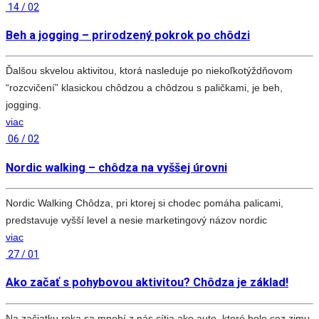
14 / 02
Beh a jogging – prirodzený pokrok po chôdzi
Ďalšou skvelou aktivitou, ktorá nasleduje po niekoľkotýždňovom
“rozcvičení” klasickou chôdzou a chôdzou s paličkami, je beh,
jogging.
viac
06 / 02
Nordic walking – chôdza na vyššej úrovni
Nordic Walking Chôdza, pri ktorej si chodec pomáha palicami,
predstavuje vyšší level a nesie marketingový názov nordic
viac
27 / 01
Ako začať s pohybovou aktivitou? Chôdza je základ!
Na začiatku roka sa mnohí z nás cítia ako auto, ktoré bolo cez zimu