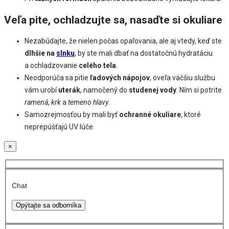
Veľa pite, ochladzujte sa, nasaďte si okuliare
Nezabúdajte, že nielen počas opaľovania, ale aj vtedy, keď ste
dlhšie na
slnku
, by ste mali dbať na dostatočnú hydratáciu
a ochladzovanie
celého tela
.
Neodporúča sa pitie
ľadových nápojov
, oveľa väčšiu službu
vám urobí
uterák
, namočený do
studenej vody
. Ním si potrite
ramená
,
krk
a
temeno hlavy
.
Samozrejmosťou by mali byť
ochranné okuliare
, ktoré
neprepúšťajú UV lúče.
×
Chat
Opýtajte sa odborníka