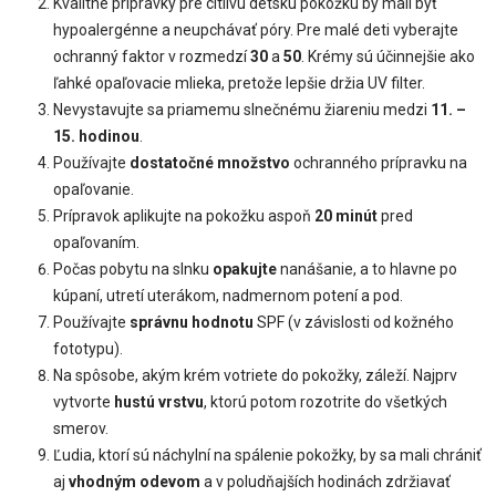
Kvalitné prípravky pre citlivú detskú pokožku by mali byť
hypoalergénne a neupchávať póry. Pre malé deti vyberajte
ochranný faktor v rozmedzí
30
a
50
. Krémy sú účinnejšie ako
ľahké opaľovacie mlieka, pretože lepšie držia UV filter.
Nevystavujte sa priamemu slnečnému žiareniu medzi
11. –
15. hodinou
.
Používajte
dostatočné množstvo
ochranného prípravku na
opaľovanie.
Prípravok aplikujte na pokožku aspoň
20 minút
pred
opaľovaním.
Počas pobytu na slnku
opakujte
nanášanie, a to hlavne po
kúpaní, utretí uterákom, nadmernom potení a pod.
Používajte
správnu hodnotu
SPF (v závislosti od kožného
fototypu).
Na spôsobe, akým krém votriete do pokožky, záleží. Najprv
vytvorte
hustú vrstvu
, ktorú potom rozotrite do všetkých
smerov.
Ľudia, ktorí sú náchylní na spálenie pokožky, by sa mali chrániť
aj
vhodným odevom
a v poludňajších hodinách zdržiavať