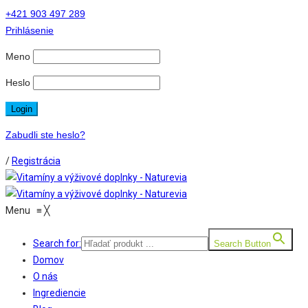
+421 903 497 289
Prihlásenie
Meno
Heslo
Zabudli ste heslo?
/
Registrácia
Menu
≡
╳
Search for:
Search Button
Domov
O nás
Ingrediencie