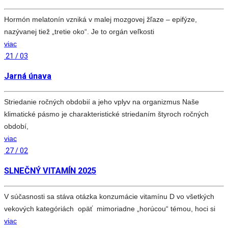
Hormón melatonín vzniká v malej mozgovej žľaze – epifýze,
nazývanej tiež „tretie oko“. Je to orgán veľkosti
viac
21 / 03
Jarná únava
Striedanie ročných obdobií a jeho vplyv na organizmus Naše
klimatické pásmo je charakteristické striedaním štyroch ročných
období,
viac
27 / 02
SLNEČNÝ VITAMÍN 2025
V súčasnosti sa stáva otázka konzumácie vitamínu D vo všetkých
vekových kategóriách opäť mimoriadne „horúcou“ témou, hoci si
viac