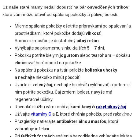
Už naše staré mamy nedali dopustiť na pár
osvedčených trikov
,
ktoré vám môžu uľaviť od spálenej pokožky a pálivej bolesti.
Mierne spálenie pokožky ošetrite prípravkami po opaľovaní a
prostriedkami, ktoré pokožke dodajú
vlhkosť
.
Samozrejmosťou je dostatočný
pitný režim
.
Vyhýbajte sa priamemu slnku ďalších
5 – 7 dní
.
Pokožku potrite bielym
jogurtom
alebo
tvarohom
– dokážu
eliminovať horúci pocit na pokožke.
Na spálenú pokožku na tvári priložte
kolieska uhorky
a nechajte niekoľko minút pôsobiť.
Uvarte si
zelený čaj
, nechajte ho chvíľu vylúhovať, a potom si
ním potrite pokožku. Čaj zmierni bolesť, navyše má
regeneračné účinky.
Rovnakú službu vám urobí aj
kamilkový
či
rakytníkový čaj
.
Užívajte
vitamíny
C
a
E
, ktoré chránia pokožku pred
rakovinou
.
Pľuzgieriky natierajte
antibakteriálnou masťou
, ktorá
zabraňuje infekcii.
Pri
ťažkých formách
spálenia bezodkladne vyhľadajte lekára.