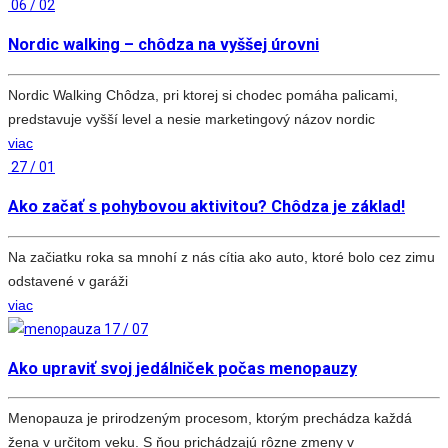
06 / 02
Nordic walking – chôdza na vyššej úrovni
Nordic Walking Chôdza, pri ktorej si chodec pomáha palicami,
predstavuje vyšší level a nesie marketingový názov nordic
viac
27 / 01
Ako začať s pohybovou aktivitou? Chôdza je základ!
Na začiatku roka sa mnohí z nás cítia ako auto, ktoré bolo cez zimu
odstavené v garáži
viac
17 / 07
Ako upraviť svoj jedálniček počas menopauzy
Menopauza je prirodzeným procesom, ktorým prechádza každá
žena v určitom veku. S ňou prichádzajú rôzne zmeny v