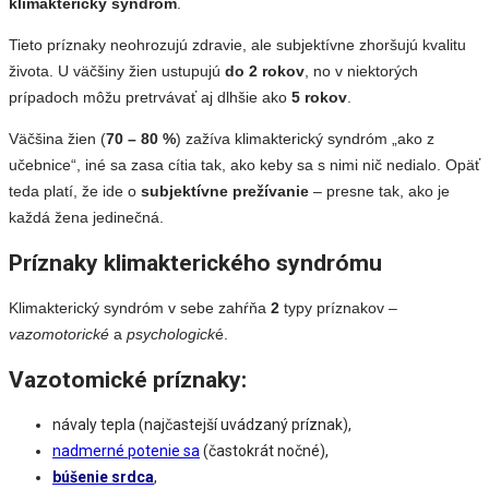
klimakterický syndróm
.
Tieto príznaky neohrozujú zdravie, ale subjektívne zhoršujú kvalitu
života. U väčšiny žien ustupujú
do 2 rokov
, no v niektorých
prípadoch môžu pretrvávať aj dlhšie ako
5 rokov
.
Väčšina žien (
70 – 80 %
) zažíva klimakterický syndróm „ako z
učebnice“, iné sa zasa cítia tak, ako keby sa s nimi nič nedialo. Opäť
teda platí, že ide o
subjektívne prežívanie
­– presne tak, ako je
každá žena jedinečná.
Príznaky klimakterického syndrómu
Klimakterický syndróm v sebe zahŕňa
2
typy príznakov –
vazomotorické
a
psychologick
é.
Vazotomické príznaky:
návaly tepla (najčastejší uvádzaný príznak),
nadmerné potenie sa
(častokrát nočné),
búšenie srdca
,