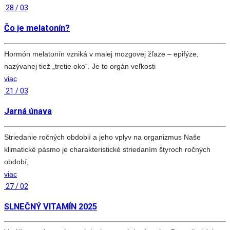
28 / 03
Čo je melatonín?
Hormón melatonín vzniká v malej mozgovej žľaze – epifýze,
nazývanej tiež „tretie oko“. Je to orgán veľkosti
viac
21 / 03
Jarná únava
Striedanie ročných obdobií a jeho vplyv na organizmus Naše
klimatické pásmo je charakteristické striedaním štyroch ročných
období,
viac
27 / 02
SLNEČNÝ VITAMÍN 2025