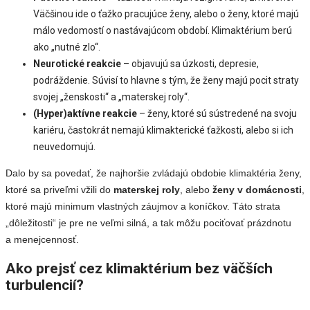
Väčšinou ide o ťažko pracujúce ženy, alebo o ženy, ktoré majú
málo vedomostí o nastávajúcom období. Klimaktérium berú
ako „nutné zlo“.
Neurotické reakcie
– objavujú sa úzkosti, depresie,
podráždenie. Súvisí to hlavne s tým, že ženy majú pocit straty
svojej „ženskosti“ a „materskej roly“.
(Hyper)aktívne reakcie
– ženy, ktoré sú sústredené na svoju
kariéru, častokrát nemajú klimakterické ťažkosti, alebo si ich
neuvedomujú.
Dalo by sa povedať, že najhoršie zvládajú obdobie klimaktéria ženy,
ktoré sa priveľmi vžili do
materskej roly
, alebo
ženy v domácnosti
,
ktoré majú minimum vlastných záujmov a koníčkov. Táto strata
„dôležitosti“ je pre ne veľmi silná, a tak môžu pociťovať prázdnotu
a menejcennosť.
Ako prejsť cez klimaktérium bez väčších
turbulencií?