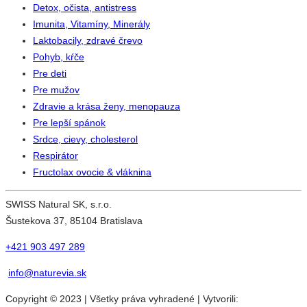
Detox, očista, antistress
Imunita, Vitamíny, Minerály
Laktobacily, zdravé črevo
Pohyb, kŕče
Pre deti
Pre mužov
Zdravie a krása ženy, menopauza
Pre lepší spánok
Srdce, cievy, cholesterol
Respirátor
Fructolax ovocie & vláknina
SWISS Natural SK, s.r.o.
Šustekova 37, 85104 Bratislava
+421 903 497 289
info@naturevia.sk
Copyright © 2023 | Všetky práva vyhradené | Vytvorili: