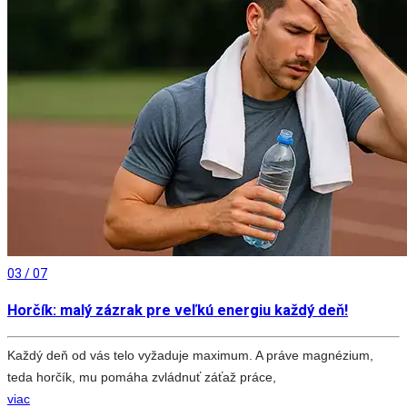
03 / 07
Horčík: malý zázrak pre veľkú energiu každý deň!
Každý deň od vás telo vyžaduje maximum. A práve magnézium,
teda horčík, mu pomáha zvládnuť záťaž práce,
viac