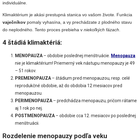
individuálne.
Klimaktérium je akási prestupná stanica vo vašom živote. Funkcia
vaječníkov
pomaly vyhasína, a vy prechádzate z plodného stavu
do neplodného. Tento proces prebieha v
niekoľkých fázach
.
4 štádiá klimaktériá:
MENOPAUZA
– obdobie poslednej menštruácie.
Menopauza
nie je klimaktérium! Priemerný vek nástupu menopauzy je 49
– 51 rokov.
PREMENOPAUZA
– štádium pred menopauzou, resp. celé
reprodukčné obdobie, až do obdobia 12 mesiacov pred
menopauzou.
PERIMENOPAUZA
– predchádza menopauzu, pričom rátame
aj 1 rok po nej.
POSTMENOPAUZA
– obdobie cca 12. mesiacov po poslednej
menštruácii.
Rozdelenie menopauzy podľa veku