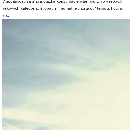
V súčasnosti sa stáva otázka konzumácie vitamínu D vo všetkých
vekových kategóriách opäť mimoriadne „horúcou“ témou, hoci si
viac