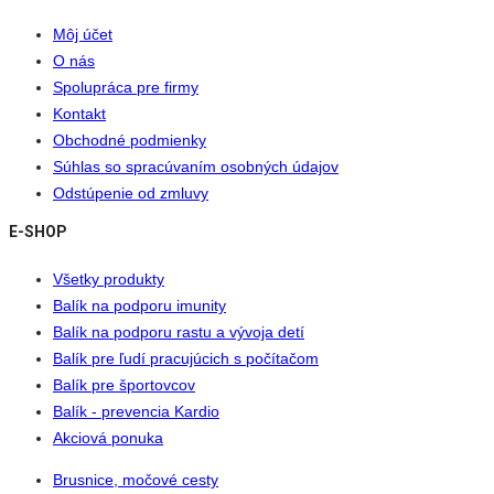
Môj účet
O nás
Spolupráca pre firmy
Kontakt
Obchodné podmienky
Súhlas so spracúvaním osobných údajov
Odstúpenie od zmluvy
E-SHOP
Všetky produkty
Balík na podporu imunity
Balík na podporu rastu a vývoja detí
Balík pre ľudí pracujúcich s počítačom
Balík pre športovcov
Balík - prevencia Kardio
Akciová ponuka
Brusnice, močové cesty