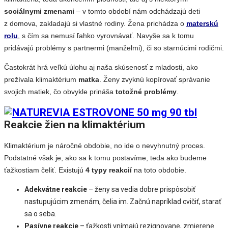
sociálnymi zmenami
– v tomto období nám odchádzajú deti
z domova, zakladajú si vlastné rodiny. Žena prichádza o
materskú
rolu
, s čím sa nemusí ľahko vyrovnávať. Navyše sa k tomu
pridávajú problémy s partnermi (manželmi), či so starnúcimi rodičmi.
Častokrát hrá veľkú úlohu aj naša skúsenosť z mladosti, ako
prežívala klimaktérium
matka
. Ženy zvyknú kopírovať správanie
svojich matiek, čo obvykle prináša
totožné problémy
.
Reakcie žien na klimaktérium
Klimaktérium je náročné obdobie, no ide o nevyhnutný proces.
Podstatné však je, ako sa k tomu postavíme, teda ako budeme
ťažkostiam čeliť. Existujú
4 typy reakcií
na toto obdobie.
Adekvátne reakcie
– ženy sa vedia dobre prispôsobiť
nastupujúcim zmenám, čelia im. Začnú napríklad cvičiť, starať
sa o seba.
Pasívne reakcie
– ťažkosti vnímajú rezignovane, zmierene.