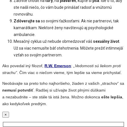
Začnite chodiť na
túry
, na
plaváreň
, kúpte si
psa
. Ide o to, aby
ste našli niečo, čo vám bude prinášať radosť a vnútornú
rovnováhu.
Zdôverujte sa
so svojimi ťažkosťami. Ak nie partnerovi, tak
kamarátkam. Niektoré ženy navštevujú aj psychologické
ambulancie.
Mesačný cyklus už nebude obmedzovať váš
sexuálny život
.
Už sa viac nemusíte báť otehotnenia. Môžete prežiť intímnejší
vzťah so svojím partnerom.
Ako povedal iný filozof,
R.W. Emerson
:
„Vedomosti sú liekom proti
strachu“
. Čím viac o niečom vieme, tým lepšie sa vieme prichystať.
Neobávajte sa preto toho najhoršieho, žiaden z vašich „strachov“ sa
nemusí potvrdiť
. Radšej si užívajte život plnými dúškami
a nezabudnite – ste stále tá istá žena. Možno dokonca
ešte lepšia
,
ako kedykoľvek predtým.
×