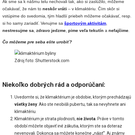
Ak sme sa k nášmu telu nechovali tak, ako si zaslúžilo, môžeme
očakávať, že nám to
neskôr vráti
– v klimaktériu. Čím skôr si
vstúpime do svedomia, tým hladší priebeh môžeme očakávať, resp.
si ho samy zariadiť. Venujme sa
športovým aktivitám
,
nestresujme sa
,
zdravo jedzme
,
pime veľa tekutín
a
nefajčime
.
Čo môžeme pre seba ešte urobiť?
Zdroj foto: Shutterstock.com
Niekoľko dobrých rád a odporúčaní:
Uvedomte si, že klimaktérium je obdobie, ktorým prechádzajú
všetky ženy
. Ako ste neobišli pubertu, tak sa nevyhnete ani
klimaktériu.
Klimaktérium je strata plodnosti,
nie života
. Práve v tomto
období môžete objaviť iné zákutia, ktorým ste sa doteraz
nevenovali. Dokonca sa môžete konečne „nájsť“. Aj známy