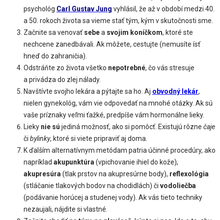
psychológ
Carl
Gustav Jung
vyhlásil, že až v období medzi 40.
a 50. rokoch života sa vieme stať tým, kým v skutočnosti sme.
Začnite sa venovať
sebe
a
svojim koníčkom
, ktoré ste
nechcene zanedbávali. Ak môžete, cestujte (nemusíte ísť
hneď do zahraničia).
Odstráňte zo života všetko
nepotrebné
, čo vás stresuje
a privádza do zlej nálady.
Navštívte svojho lekára a pýtajte sa ho. Aj
obvodný lekár
,
nielen gynekológ, vám vie odpovedať na mnohé otázky. Ak sú
vaše príznaky veľmi ťažké, predpíše vám hormonálne lieky.
Lieky
nie sú
jediná možnosť, ako si pomôcť. Existujú rôzne
čaje
či
bylinky
, ktoré si viete pripraviť aj doma.
K ďalším alternatívnym metódam patria účinné procedúry, ako
napríklad
akupunktúra
(vpichovanie ihiel do kože),
akupresúra
(tlak prstov na akupresúrne body),
reflexológia
(stláčanie tlakových bodov na chodidlách) či
vodoliečba
(podávanie horúcej a studenej vody). Ak vás tieto techniky
nezaujali, nájdite si vlastné.