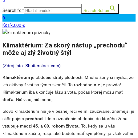
Search for:
Search Button
0
Košík
0.00
€
Klimaktérium: Za skorý nástup „prechodu“
môže aj zlý životný štýl
(Zdroj foto: Shutterstock.com)
Klimaktérium
je obdobie straty plodnosti. Mnohé ženy si myslia, že
ich aktívny život sa týmto skončil. To rozhodne
nie je
pravda!
Klimaktérium iba ukončuje fázu života, počas ktorej môžu mať
dieťa
. Nič viac, nič menej.
Slovo klimaktérium nie je v bežnej reči veľmi zaužívané, známejší je
skôr pojem
prechod
. Ide o označenie obdobia, do ktorého žena
vstupuje medzi
45
. a
60
.
rokom života
. To, kedy sa u vás
klimaktérium začne, resp. aké budete mať symptómy, je však veľmi