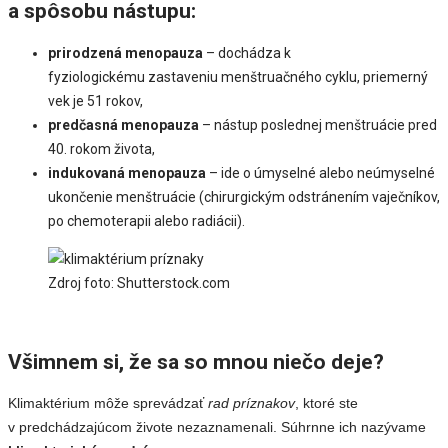
a spôsobu nástupu:
prirodzená menopauza
– dochádza k
fyziologickému zastaveniu menštruačného cyklu, priemerný
vek je 51 rokov,
predčasná menopauza
– nástup poslednej menštruácie pred
40. rokom života,
indukovaná menopauza
– ide o úmyselné alebo neúmyselné
ukončenie menštruácie (chirurgickým odstránením vaječníkov,
po chemoterapii alebo radiácii).
Zdroj foto: Shutterstock.com
Všimnem si, že sa so mnou niečo deje?
Klimaktérium môže sprevádzať
rad príznakov
, ktoré ste
v predchádzajúcom živote nezaznamenali. Súhrnne ich nazývame