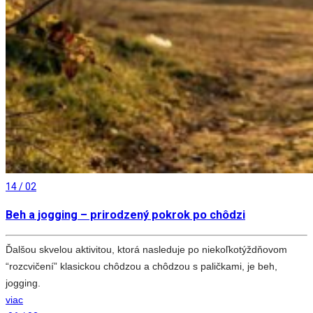
14 / 02
Beh a jogging – prirodzený pokrok po chôdzi
Ďalšou skvelou aktivitou, ktorá nasleduje po niekoľkotýždňovom
“rozcvičení” klasickou chôdzou a chôdzou s paličkami, je beh,
jogging.
viac