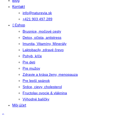
Blog
Kontakt
info@naturevia.sk
+421 903 497 289
Eshop
Brusnice, močové cesty
Detox, očista, antistress
Imunita, Vitamíny, Minerály
Laktobacily, zdravé črevo
Pohyb, kŕče
Pre deti
Pre mužov
Zdravie a krása ženy, menopauza
Pre lepší spánok
Srdce, cievy, cholesterol
Fructolax ovocie & vláknina
Výhodné balíčky
Môj účet