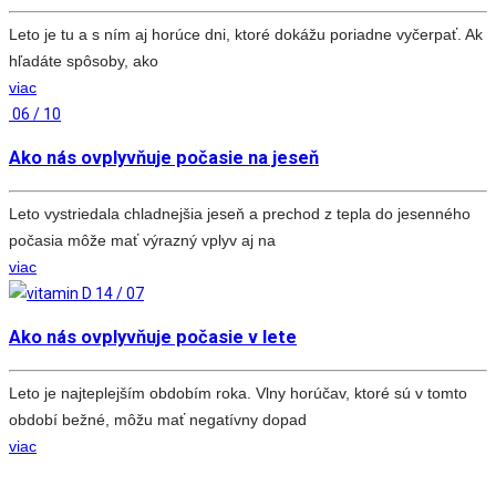
Leto je tu a s ním aj horúce dni, ktoré dokážu poriadne vyčerpať. Ak
hľadáte spôsoby, ako
viac
06 / 10
Ako nás ovplyvňuje počasie na jeseň
Leto vystriedala chladnejšia jeseň a prechod z tepla do jesenného
počasia môže mať výrazný vplyv aj na
viac
14 / 07
Ako nás ovplyvňuje počasie v lete
Leto je najteplejším obdobím roka. Vlny horúčav, ktoré sú v tomto
období bežné, môžu mať negatívny dopad
viac