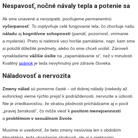
Nespavosť, nočné návaly tepla a potenie sa
Ak sme unavené a nevyspaté, pociťujeme permanentnú
vyčerpanosť
. To ovplyvňuje celé fungovanie tela, čo zhoršuje našu
náladu
aj
kognitívne schopnosti
(pamäť, pozornosť, vnímanie
a myslenie). Preto si niektoré veci horšie pamätáme, napr. kam sme
si položili dôležité predmety, alebo čo sme chceli urobiť. Zároveň
vynakladáme
väčšie úsilie
na „zapamätávanie si“, než v minulosti.
Kvalitný
spánok
je teda nevyhnutný pre zdravie človeka.
Náladovosť a nervozita
Zmeny nálad
sú pomerne časté – od dobrej nálady (niekedy až
euforickej) vieme rýchlo prejsť k podráždenosti, nervozite a úzkosti.
Nie je zriedkavosťou, že stratou plodnosti prichádzame aj o pocit
„pravej ženskosti“, čo môže viesť k
pocitom
menejcennosti
a
problémom v sexuálnom živote
.
Musíme si uvedomiť, že tieto zmeny nesúvisia len s obdobím
klimaktéria, teda ukončením plodnosti, ale aj s niektorými