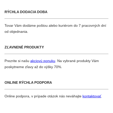
RÝCHLA DODACIA DOBA
Tovar Vám dodáme poštou alebo kuriérom do 7 pracovných dní
od objednania.
ZĽAVNENÉ PRODUKTY
Prezrite si našu
akciovú ponuku
. Na vybrané produkty Vám
poskytneme zľavy až do výšky 70%.
ONLINE RÝCHLA PODPORA
Online podpora, v prípade otázok nás neváhajte
kontaktovať
.
Navigácia
Previous
v
Post