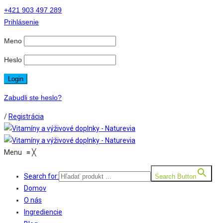
+421 903 497 289
Prihlásenie
Meno
Heslo
Zabudli ste heslo?
/
Registrácia
Menu
≡
╳
Search for:
Search Button
Domov
O nás
Ingrediencie