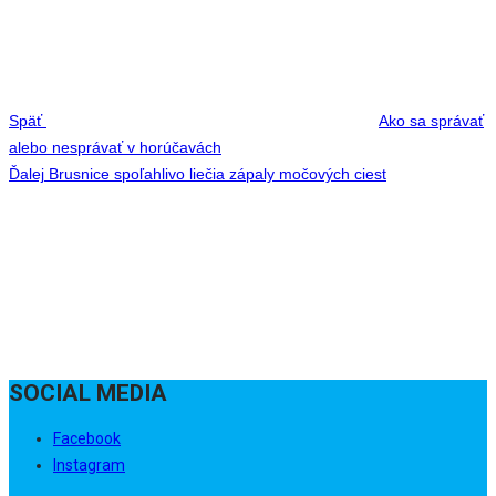
článku
Späť
Ako sa správať
alebo nesprávať v horúčavách
Next
Ďalej
Brusnice spoľahlivo liečia zápaly močových ciest
Post
SOCIAL MEDIA
Facebook
Instagram