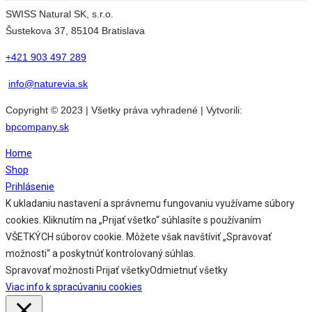
SWISS Natural SK, s.r.o.
Šustekova 37, 85104 Bratislava
+421 903 497 289
info@naturevia.sk
Copyright © 2023 | Všetky práva vyhradené | Vytvorili:
bpcompany.sk
Home
Shop
Prihlásenie
K ukladaniu nastavení a správnemu fungovaniu využívame súbory
cookies. Kliknutím na „Prijať všetko“ súhlasíte s používaním
VŠETKÝCH súborov cookie. Môžete však navštíviť „Spravovať
možnosti“ a poskytnúť kontrolovaný súhlas.
Spravovať možnosti
Prijať všetky
Odmietnuť všetky
Viac info k spracúvaniu cookies