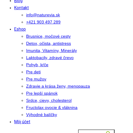
Blog
Kontakt
info@naturevia.sk
+421 903 497 289
Eshop
Brusnice, močové cesty
Detox, očista, antistress
Imunita, Vitamíny, Minerály
Laktobacily, zdravé črevo
Pohyb, kŕče
Pre deti
Pre mužov
Zdravie a krása ženy, menopauza
Pre lepší spánok
Srdce, cievy, cholesterol
Fructolax ovocie & vláknina
Výhodné balíčky
Môj účet