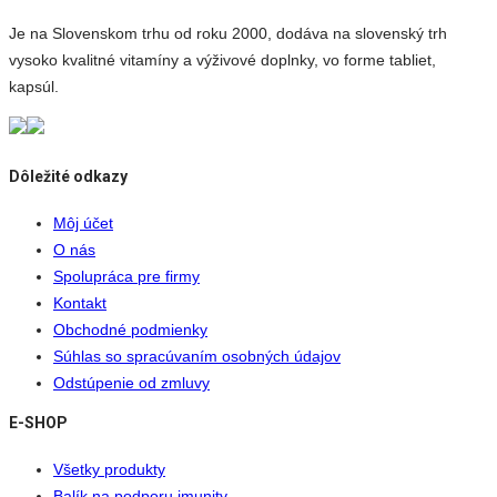
Je na Slovenskom trhu od roku 2000, dodáva na slovenský trh
vysoko kvalitné vitamíny a výživové doplnky, vo forme tabliet,
kapsúl.
Dôležité odkazy
Môj účet
O nás
Spolupráca pre firmy
Kontakt
Obchodné podmienky
Súhlas so spracúvaním osobných údajov
Odstúpenie od zmluvy
E-SHOP
Všetky produkty
Balík na podporu imunity