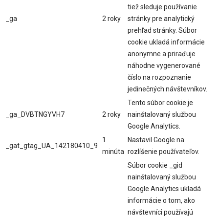
tiež sleduje používanie
_ga
2 roky
stránky pre analytický
prehľad stránky. Súbor
cookie ukladá informácie
anonymne a priraďuje
náhodne vygenerované
číslo na rozpoznanie
jedinečných návštevníkov.
Tento súbor cookie je
_ga_DVBTNGYVH7
2 roky
nainštalovaný službou
Google Analytics.
1
Nastavil Google na
_gat_gtag_UA_142180410_9
minúta
rozlíšenie používateľov.
Súbor cookie _gid
nainštalovaný službou
Google Analytics ukladá
informácie o tom, ako
návštevníci používajú