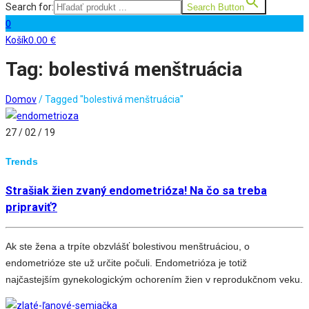
Search for:
Search Button
0
Košík
0.00
€
Tag: bolestivá menštruácia
Domov
/
Tagged "bolestivá menštruácia"
27 / 02 / 19
Trends
Strašiak žien zvaný endometrióza! Na čo sa treba
pripraviť?
Ak ste žena a trpíte obzvlášť bolestivou menštruáciou, o
endometrióze ste už určite počuli. Endometrióza je totiž
najčastejším gynekologickým ochorením žien v reprodukčnom veku.