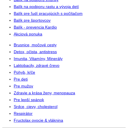
Balík na podporu rastu a vývoja detí
Balík pre ľudí pracujúcich s počítačom
Balík pre športovcov
Balík - prevencia Kardio
Akciová ponuka
Brusnice, močové cesty
Detox, očista, antistress
Imunita, Vitamíny, Minerály
Laktobacily, zdravé črevo
Pohyb, kŕče
Pre deti
Pre mužov
Zdravie a krása ženy, menopauza
Pre lepší spánok
Srdce, cievy, cholesterol
Respirátor
Fructolax ovocie & vláknina