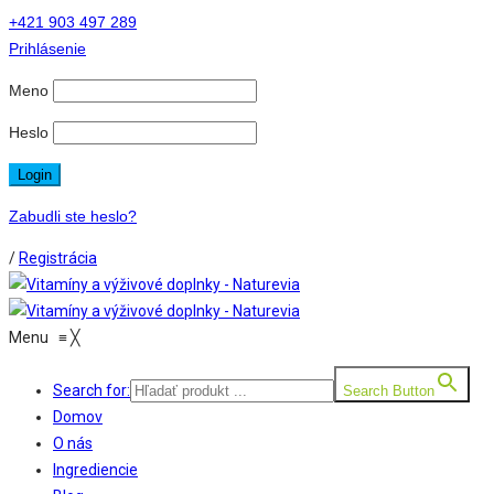
+421 903 497 289
Prihlásenie
Meno
Heslo
Zabudli ste heslo?
/
Registrácia
Menu
≡
╳
Search for:
Search Button
Domov
O nás
Ingrediencie