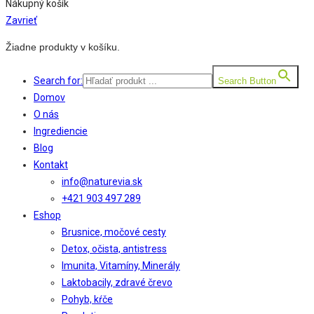
Nákupný košík
Zavrieť
Žiadne produkty v košíku.
Search for:
Search Button
Domov
O nás
Ingrediencie
Blog
Kontakt
info@naturevia.sk
+421 903 497 289
Eshop
Brusnice, močové cesty
Detox, očista, antistress
Imunita, Vitamíny, Minerály
Laktobacily, zdravé črevo
Pohyb, kŕče