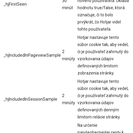
30
nového používateľa. Ukladá
_hjFirstSeen
minút
hodnotu true/false, ktorá
označuje, či to bolo
prvýkrát, čo Hotjar videl
tohto používateľa.
Hotjar nastavuje tento
súbor cookie tak, aby vedel,
2
či je používateľ zahrnutý do
_hjIncludedInPageviewSample
minúty
vzorkovania údajov
definovaných limitom
zobrazenia stránky.
Hotjar nastavuje tento
súbor cookie tak, aby vedel,
2
či je používateľ zahrnutý do
_hjIncludedInSessionSample
minúty
vzorkovania údajov
definovaných denným
limitom relácie stránky.
Na určenie
najvšeobecnejšej cesty k