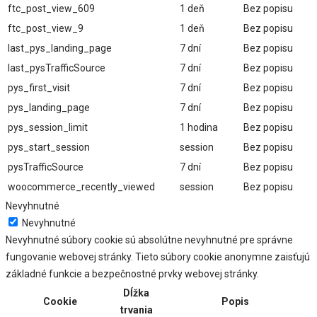
ftc_post_view_609
1 deň
Bez popisu
ftc_post_view_9
1 deň
Bez popisu
last_pys_landing_page
7 dní
Bez popisu
last_pysTrafficSource
7 dní
Bez popisu
pys_first_visit
7 dní
Bez popisu
pys_landing_page
7 dní
Bez popisu
pys_session_limit
1 hodina
Bez popisu
pys_start_session
session
Bez popisu
pysTrafficSource
7 dní
Bez popisu
woocommerce_recently_viewed
session
Bez popisu
Nevyhnutné
Nevyhnutné
Nevyhnutné súbory cookie sú absolútne nevyhnutné pre správne
fungovanie webovej stránky. Tieto súbory cookie anonymne zaisťujú
základné funkcie a bezpečnostné prvky webovej stránky.
Dĺžka
Cookie
Popis
trvania