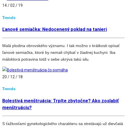
14 / 02 / 19
Trends
Ľanové semiačka: Nedocenený poklad na tanieri
Malá plodina obrovského významu. I tak možno v krátkosti opísať
ľanové semiačka, ktoré by nemali chýbať v žiadnej kuchyni. Iba
máloktorá potravina totiž v sebe ukrýva takú silu.
20 / 12 / 18
Trends
Bolestivá menštruácia: Trpíte zbytočne? Ako zoslabiť
menštruáciu?
S ťažkosťami gynekologického charakteru sa stretávajú už dievčatá