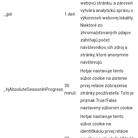
webovú stránku, a zároveň
vytvára analytickú správu o
_gid
1 deň
výkonnosti webovej lokality.
Niektoré zo
zhromažďovaných údajov
zahŕňajú počet
návštevníkov, ich zdroj a
stránky, ktoré anonymne
navštevujú.
Hotjar nastavuje tento
súbor cookie na zistenie
30
prvej relácie zobrazenia
_hjAbsoluteSessionInProgress
minút
stránky používateľa. Toto je
príznak True/False
nastavený súborom cookie.
Hotjar nastavuje tento
súbor cookie na
identifikáciu prvej relácie