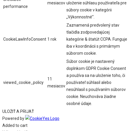
mesiacov
uloženie súhlasu používateľa pre
performance
súbory cookie v kategórii
„Výkonnostné“.
Zaznamená predvolený stav
tlačidla zodpovedajúcej
CookieLawInfoConsent
1 rok
kategórie & štatút CCPA. Funguje
iba v koordinácii s primárnym
súborom cookie.
Súbor cookie je nastavený
doplnkom GDPR Cookie Consent
a používa sa na uloženie toho, či
11
viewed_cookie_policy
používateľ súhlasil alebo
mesiacov
nesúhlasil s používaním súborov
cookie. Neuchováva žiadne
osobné údaje.
ULOŽIŤ A PRIJAŤ
Powered by
Added to cart