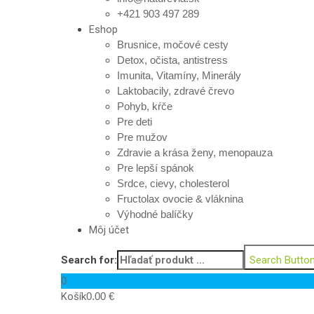
+421 903 497 289
Eshop
Brusnice, močové cesty
Detox, očista, antistress
Imunita, Vitamíny, Minerály
Laktobacily, zdravé črevo
Pohyb, kŕče
Pre deti
Pre mužov
Zdravie a krása ženy, menopauza
Pre lepší spánok
Srdce, cievy, cholesterol
Fructolax ovocie & vláknina
Výhodné balíčky
Môj účet
Search for:
Search Butto
0
Košík
0.00
€