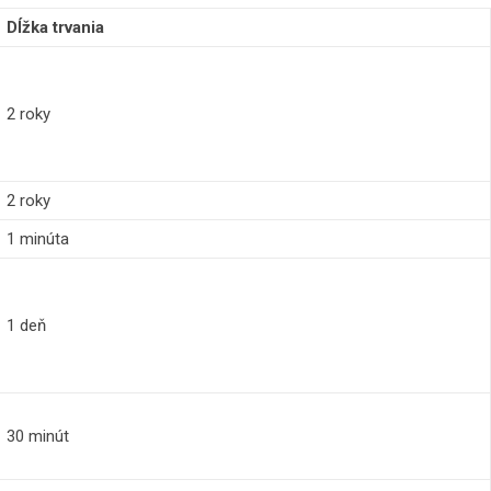
Dĺžka trvania
2 roky
2 roky
1 minúta
1 deň
30 minút