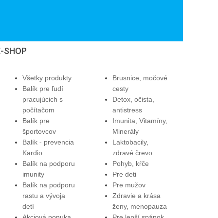
E-SHOP
Všetky produkty
Brusnice, močové
Balík pre ľudí
cesty
pracujúcich s
Detox, očista,
počítačom
antistress
Balík pre
Imunita, Vitamíny,
športovcov
Minerály
Balík - prevencia
Laktobacily,
Kardio
zdravé črevo
Balík na podporu
Pohyb, kŕče
imunity
Pre deti
Balík na podporu
Pre mužov
rastu a vývoja
Zdravie a krása
detí
ženy, menopauza
Akciová ponuka
Pre lepší spánok