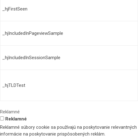
_hjFirstSeen
_hjIncludedInPageviewSample
_hjIncludedInSessionSample
_hjTLDTest
Reklamné
Reklamné
Reklamné súbory cookie sa používajú na poskytovanie relevantných
informácie na poskytovanie prispôsobených reklám.