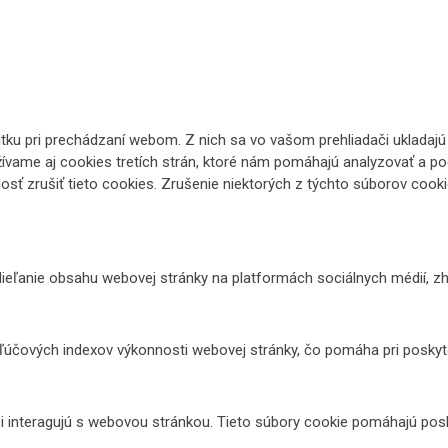
ku pri prechádzaní webom. Z nich sa vo vašom prehliadači ukladajú 
ívame aj cookies tretích strán, ktoré nám pomáhajú analyzovať a po
ť zrušiť tieto cookies. Zrušenie niektorých z týchto súborov cookie
ieľanie obsahu webovej stránky na platformách sociálnych médií, zh
účových indexov výkonnosti webovej stránky, čo pomáha pri poskytov
i interagujú s webovou stránkou. Tieto súbory cookie pomáhajú posk