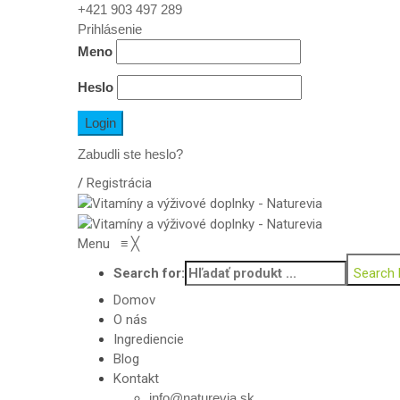
+421 903 497 289
Prihlásenie
Meno
Heslo
Zabudli ste heslo?
/
Registrácia
Menu
≡
╳
Search for:
Search 
Domov
O nás
Ingrediencie
Blog
Kontakt
info@naturevia.sk