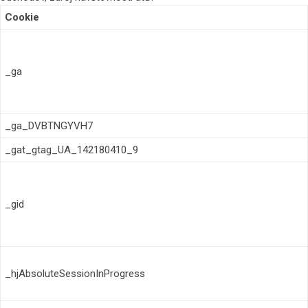
Cookie
_ga
_ga_DVBTNGYVH7
_gat_gtag_UA_142180410_9
_gid
_hjAbsoluteSessionInProgress