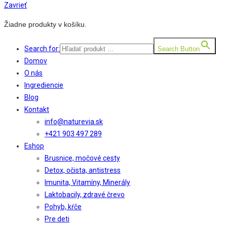
Zavrieť
Žiadne produkty v košíku.
Search for:
Search Button
Domov
O nás
Ingrediencie
Blog
Kontakt
info@naturevia.sk
+421 903 497 289
Eshop
Brusnice, močové cesty
Detox, očista, antistress
Imunita, Vitamíny, Minerály
Laktobacily, zdravé črevo
Pohyb, kŕče
Pre deti