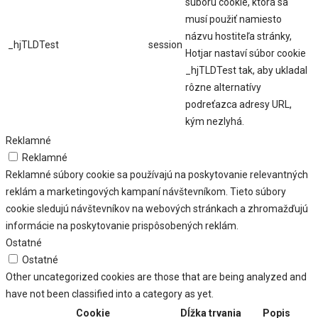
súboru cookie, ktorá sa
musí použiť namiesto
názvu hostiteľa stránky,
_hjTLDTest
session
Hotjar nastaví súbor cookie
_hjTLDTest tak, aby ukladal
rôzne alternatívy
podreťazca adresy URL,
kým nezlyhá.
Reklamné
Reklamné
Reklamné súbory cookie sa používajú na poskytovanie relevantných
reklám a marketingových kampaní návštevníkom. Tieto súbory
cookie sledujú návštevníkov na webových stránkach a zhromažďujú
informácie na poskytovanie prispôsobených reklám.
Ostatné
Ostatné
Other uncategorized cookies are those that are being analyzed and
have not been classified into a category as yet.
Cookie
Dĺžka trvania
Popis