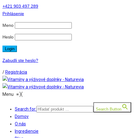
+421 903 497 289
Prihlásenie
Meno
Heslo
Zabudli ste heslo?
/
Registrácia
Menu
≡
╳
Search for:
Search Button
Domov
O nás
Ingrediencie