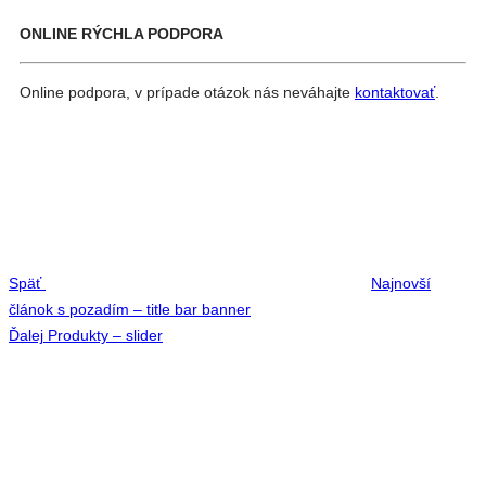
ONLINE RÝCHLA PODPORA
Online podpora, v prípade otázok nás neváhajte
kontaktovať
.
Navigácia
Previous
v
Post
článku
Späť
Najnovší
článok s pozadím – title bar banner
Next
Ďalej
Produkty – slider
Post