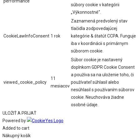
performance
súbory cookie v kategórii
„Výkonnostné“.
Zaznamená predvolený stav
tlačidla zodpovedajúcej
CookieLawInfoConsent
1 rok
kategórie & štatút CCPA. Funguje
iba v koordinácii s primárnym
súborom cookie.
Súbor cookie je nastavený
doplnkom GDPR Cookie Consent
a používa sa na uloženie toho, či
11
viewed_cookie_policy
používateľ súhlasil alebo
mesiacov
nesúhlasil s používaním súborov
cookie. Neuchováva žiadne
osobné údaje.
ULOŽIŤ A PRIJAŤ
Powered by
Added to cart
Nákupný košík