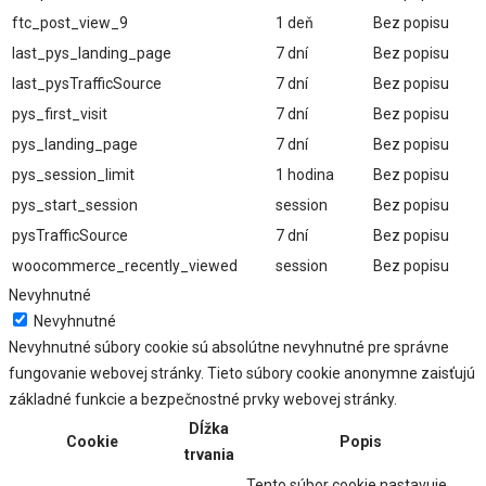
ftc_post_view_9
1 deň
Bez popisu
last_pys_landing_page
7 dní
Bez popisu
last_pysTrafficSource
7 dní
Bez popisu
pys_first_visit
7 dní
Bez popisu
pys_landing_page
7 dní
Bez popisu
pys_session_limit
1 hodina
Bez popisu
pys_start_session
session
Bez popisu
pysTrafficSource
7 dní
Bez popisu
woocommerce_recently_viewed
session
Bez popisu
Nevyhnutné
Nevyhnutné
Nevyhnutné súbory cookie sú absolútne nevyhnutné pre správne
fungovanie webovej stránky. Tieto súbory cookie anonymne zaisťujú
základné funkcie a bezpečnostné prvky webovej stránky.
Dĺžka
Cookie
Popis
trvania
Tento súbor cookie nastavuje