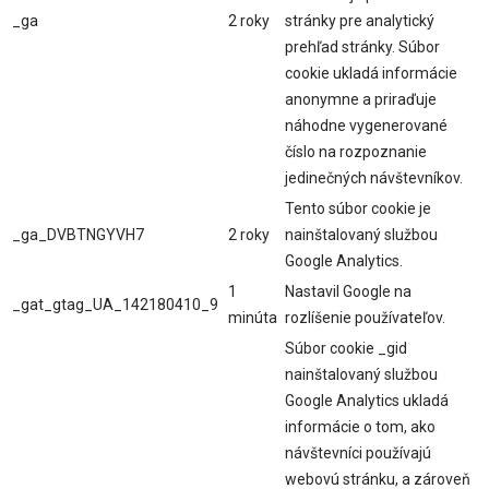
_ga
2 roky
stránky pre analytický
prehľad stránky. Súbor
cookie ukladá informácie
anonymne a priraďuje
náhodne vygenerované
číslo na rozpoznanie
jedinečných návštevníkov.
Tento súbor cookie je
_ga_DVBTNGYVH7
2 roky
nainštalovaný službou
Google Analytics.
1
Nastavil Google na
_gat_gtag_UA_142180410_9
minúta
rozlíšenie používateľov.
Súbor cookie _gid
nainštalovaný službou
Google Analytics ukladá
informácie o tom, ako
návštevníci používajú
webovú stránku, a zároveň