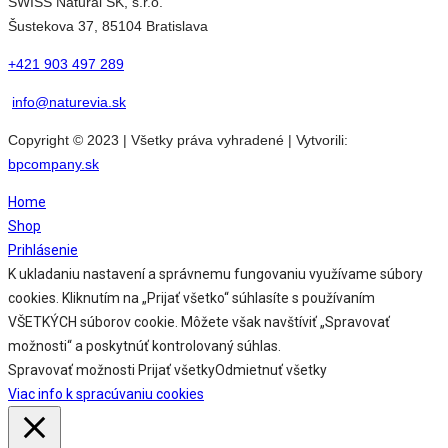
SWISS Natural SK, s.r.o.
Šustekova 37, 85104 Bratislava
+421 903 497 289
info@naturevia.sk
Copyright © 2023 | Všetky práva vyhradené | Vytvorili:
bpcompany.sk
Home
Shop
Prihlásenie
K ukladaniu nastavení a správnemu fungovaniu využívame súbory
cookies. Kliknutím na „Prijať všetko“ súhlasíte s používaním
VŠETKÝCH súborov cookie. Môžete však navštíviť „Spravovať
možnosti“ a poskytnúť kontrolovaný súhlas.
Spravovať možnosti
Prijať všetky
Odmietnuť všetky
Viac info k spracúvaniu cookies