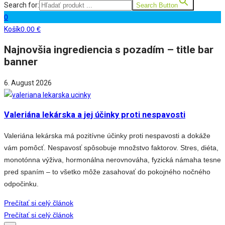
Search for:
Search Button
0
Košík
0.00
€
Najnovšia ingrediencia s pozadím – title bar
banner
6. August 2026
Valeriána lekárska a jej účinky proti nespavosti
Valeriána lekárska má pozitívne účinky proti nespavosti a dokáže
vám pomôcť. Nespavosť spôsobuje množstvo faktorov. Stres, diéta,
monotónna výživa, hormonálna nerovnováha, fyzická námaha tesne
pred spaním – to všetko môže zasahovať do pokojného nočného
odpočinku.
Prečítať si celý článok
Prečítať si celý článok