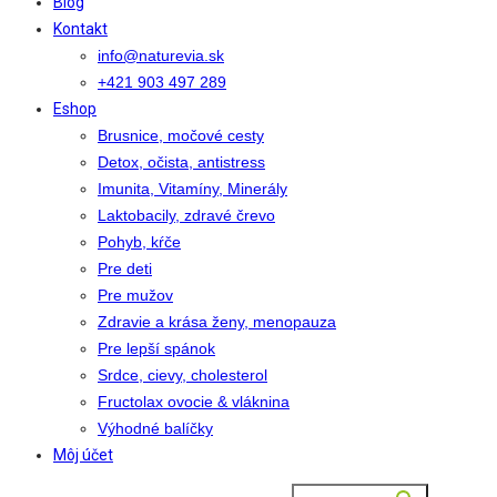
Blog
Kontakt
info@naturevia.sk
+421 903 497 289
Eshop
Brusnice, močové cesty
Detox, očista, antistress
Imunita, Vitamíny, Minerály
Laktobacily, zdravé črevo
Pohyb, kŕče
Pre deti
Pre mužov
Zdravie a krása ženy, menopauza
Pre lepší spánok
Srdce, cievy, cholesterol
Fructolax ovocie & vláknina
Výhodné balíčky
Môj účet