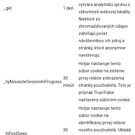
vytvára analytickú správu o
_gid
1 deň
výkonnosti webovej lokality.
Niektoré zo
zhromažďovaných údajov
zahŕňajú počet
návštevníkov, ich zdroj a
stránky, ktoré anonymne
navštevujú.
Hotjar nastavuje tento
súbor cookie na zistenie
30
prvej relácie zobrazenia
_hjAbsoluteSessionInProgress
minút
stránky používateľa. Toto je
príznak True/False
nastavený súborom cookie.
Hotjar nastavuje tento
súbor cookie na
identifikáciu prvej relácie
30
nového používateľa. Ukladá
_hjFirstSeen