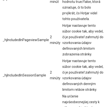
minút
hodnotu true/false, ktorá
označuje, či to bolo
prvýkrát, čo Hotjar videl
tohto používateľa.
Hotjar nastavuje tento
súbor cookie tak, aby vedel,
2
či je používateľ zahrnutý do
_hjIncludedInPageviewSample
minúty
vzorkovania údajov
definovaných limitom
zobrazenia stránky.
Hotjar nastavuje tento
súbor cookie tak, aby vedel,
2
či je používateľ zahrnutý do
_hjIncludedInSessionSample
minúty
vzorkovania údajov
definovaných denným
limitom relácie stránky.
Na určenie
najvšeobecnejšej cesty k