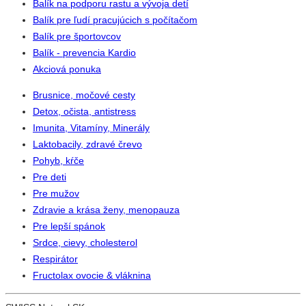
Balík na podporu rastu a vývoja detí
Balík pre ľudí pracujúcich s počítačom
Balík pre športovcov
Balík - prevencia Kardio
Akciová ponuka
Brusnice, močové cesty
Detox, očista, antistress
Imunita, Vitamíny, Minerály
Laktobacily, zdravé črevo
Pohyb, kŕče
Pre deti
Pre mužov
Zdravie a krása ženy, menopauza
Pre lepší spánok
Srdce, cievy, cholesterol
Respirátor
Fructolax ovocie & vláknina