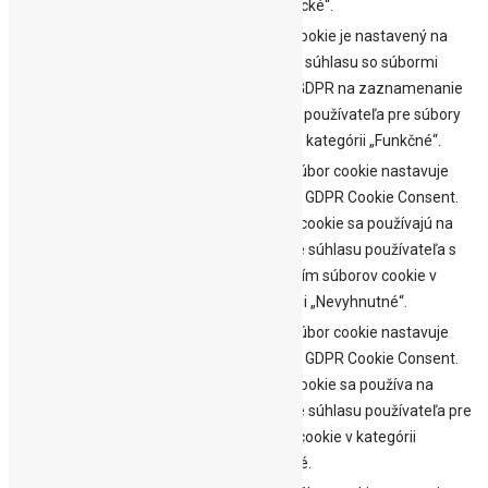
„Analytické“.
Súbor cookie je nastavený na
základe súhlasu so súbormi
cookielawinfo-
11
cookie GDPR na zaznamenanie
checkbox-functional
mesiacov
súhlasu používateľa pre súbory
cookie v kategórii „Funkčné“.
Tento súbor cookie nastavuje
doplnok GDPR Cookie Consent.
cookielawinfo-
11
Súbory cookie sa používajú na
checkbox-necessary
mesiacov
uloženie súhlasu používateľa s
ukladaním súborov cookie v
kategórii „Nevyhnutné“.
Tento súbor cookie nastavuje
doplnok GDPR Cookie Consent.
cookielawinfo-
11
Súbor cookie sa používa na
checkbox-others
mesiacov
uloženie súhlasu používateľa pre
súbory cookie v kategórii
„Ostatné.