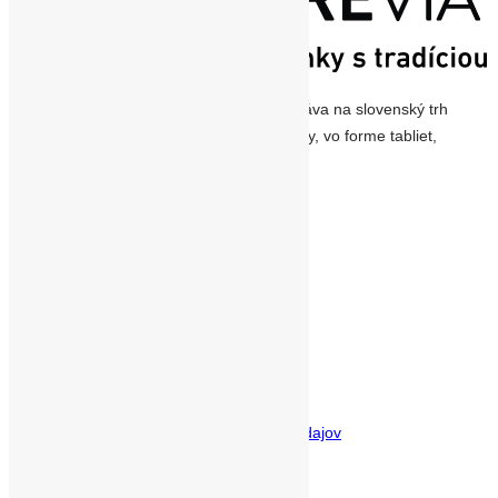
Je na Slovenskom trhu od roku 2000, dodáva na slovenský trh
vysoko kvalitné vitamíny a výživové doplnky, vo forme tabliet,
kapsúl.
Dôležité odkazy
Môj účet
O nás
Spolupráca pre firmy
Kontakt
Obchodné podmienky
Súhlas so spracúvaním osobných údajov
Odstúpenie od zmluvy