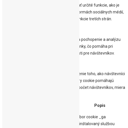
Funkčné súbory cookie pomáhajú vykonávať určité funkcie, ako je
zdieľanie obsahu webovej stránky na platformách sociálnych médií,
zhromažďovanie spätnej väzby a ďalšie funkcie tretích strán.
Výkonnostné
Výkonnostné
Výkonnostné súbory cookie sa používajú na pochopenie a analýzu
kľúčových indexov výkonnosti webovej stránky, čo pomáha pri
poskytovaní lepšej používateľskej skúsenosti pre návštevníkov.
Analytické
Analytické
Analytické cookies sa používajú na pochopenie toho, ako návštevníci
interagujú s webovou stránkou. Tieto súbory cookie pomáhajú
poskytovať informácie o metrikách, ako je počet návštevníkov, miera
odchodov, zdroj návštevnosti atď.
Dĺžka
Cookie
Popis
trvania
Súbor cookie _ga
nainštalovaný službou