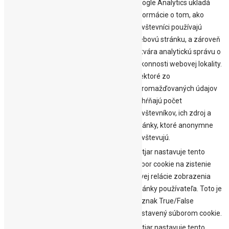
Google Analytics ukladá
informácie o tom, ako
návštevníci používajú
webovú stránku, a zároveň
vytvára analytickú správu o
_gid
1 deň
výkonnosti webovej lokality.
Niektoré zo
zhromažďovaných údajov
zahŕňajú počet
návštevníkov, ich zdroj a
stránky, ktoré anonymne
navštevujú.
Hotjar nastavuje tento
súbor cookie na zistenie
30
prvej relácie zobrazenia
_hjAbsoluteSessionInProgress
minút
stránky používateľa. Toto je
príznak True/False
nastavený súborom cookie.
Hotjar nastavuje tento