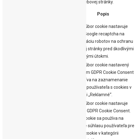
základné funkcie a bezpečnostné prvky webovej stránky.
Dĺžka
Cookie
Popis
trvania
Tento súbor cookie nastavuje
5
služba Google recaptcha na
_GRECAPTCHA
mesiacov
identifikáciu robotov na ochranu
27 dní
webovej stránky pred škodlivými
spamovými útokmi.
Tento súbor cookie nastavený
cookielawinfo-
doplnkom GDPR Cookie Consent
checkbox-
1 rok
sa používa na zaznamenanie
advertisement
súhlasu používateľa s cookies v
kategórii „Reklamné“.
Tento súbor cookie nastavuje
doplnok GDPR Cookie Consent.
cookielawinfo-
11
Súbor cookie sa používa na
checkbox-analytics
mesiacov
uloženie súhlasu používateľa pre
súbory cookie v kategórii