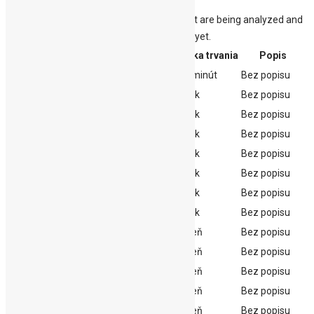
Ostatné
Other uncategorized cookies are those that are being analyzed and
have not been classified into a category as yet.
Cookie
Dĺžka trvania
Popis
_hjSession_2260689
30 minút
Bez popisu
_hjSessionUser_2260689
1 rok
Bez popisu
cookielawinfo-checkbox-analyticke
1 rok
Bez popisu
cookielawinfo-checkbox-funkcne
1 rok
Bez popisu
cookielawinfo-checkbox-nevyhnutne
1 rok
Bez popisu
cookielawinfo-checkbox-ostatne
1 rok
Bez popisu
cookielawinfo-checkbox-reklamne
1 rok
Bez popisu
cookielawinfo-checkbox-vykonnostne
1 rok
Bez popisu
ftc_post_view_12632
1 deň
Bez popisu
ftc_post_view_12646
1 deň
Bez popisu
ftc_post_view_14922
1 deň
Bez popisu
ftc_post_view_14931
1 deň
Bez popisu
ftc_post_view_2677
1 deň
Bez popisu