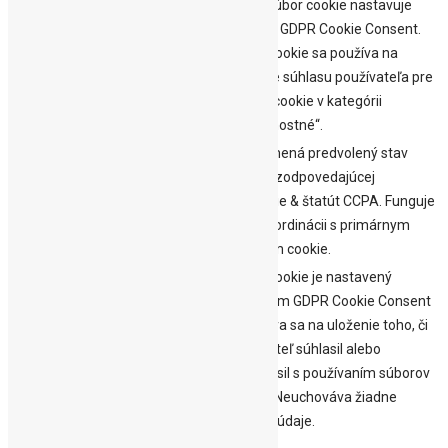
Tento súbor cookie nastavuje
doplnok GDPR Cookie Consent.
cookielawinfo-
11
Súbor cookie sa používa na
checkbox-
mesiacov
uloženie súhlasu používateľa pre
performance
súbory cookie v kategórii
„Výkonnostné“.
Zaznamená predvolený stav
tlačidla zodpovedajúcej
CookieLawInfoConsent
1 rok
kategórie & štatút CCPA. Funguje
iba v koordinácii s primárnym
súborom cookie.
Súbor cookie je nastavený
doplnkom GDPR Cookie Consent
a používa sa na uloženie toho, či
11
viewed_cookie_policy
používateľ súhlasil alebo
mesiacov
nesúhlasil s používaním súborov
cookie. Neuchováva žiadne
osobné údaje.