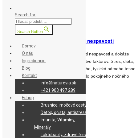
Search for:
7. August 2026
Search Button
Valeriána lekárska a jej účinky proti nespavosti
Domov
O nás
Valeriána lekárska má pozitívne účinky proti nespavosti a dokáže
Ingrediencie
vám pomôcť. Nespavosť spôsobuje množstvo faktorov. Stres, diéta,
Blog
monotónna výživa, hormonálna nerovnováha, fyzická námaha tesne
Kontakt
pred spaním – to všetko môže zasahovať do pokojného nočného
info@naturevia.sk
odpočinku.
+421 903 497 289
Prečítať si celý článok
Eshop
Prečítať si celý článok
Brusnice, močové cesty
Detox, očista, antistress
01 / 02 / 16
Imunita, Vitamíny,
Minerály
Trends
Laktobacily, zdravé črevo