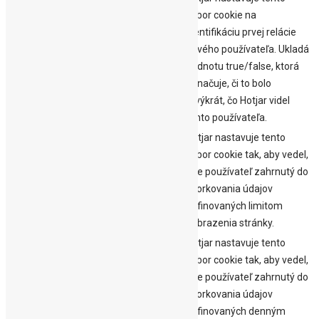
súbor cookie na
identifikáciu prvej relácie
30
nového používateľa. Ukladá
_hjFirstSeen
minút
hodnotu true/false, ktorá
označuje, či to bolo
prvýkrát, čo Hotjar videl
tohto používateľa.
Hotjar nastavuje tento
súbor cookie tak, aby vedel,
2
či je používateľ zahrnutý do
_hjIncludedInPageviewSample
minúty
vzorkovania údajov
definovaných limitom
zobrazenia stránky.
Hotjar nastavuje tento
súbor cookie tak, aby vedel,
2
či je používateľ zahrnutý do
_hjIncludedInSessionSample
minúty
vzorkovania údajov
definovaných denným