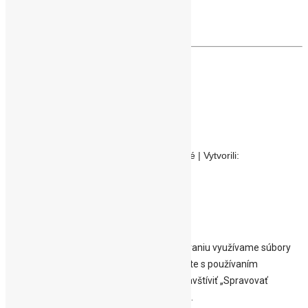
Respirátor
Fructolax ovocie & vláknina
SWISS Natural SK, s.r.o.
Šustekova 37, 85104 Bratislava
+421 903 497 289
info@naturevia.sk
Copyright © 2023 | Všetky práva vyhradené | Vytvorili:
bpcompany.sk
Home
Shop
Prihlásenie
K ukladaniu nastavení a správnemu fungovaniu využívame súbory
cookies. Kliknutím na „Prijať všetko“ súhlasíte s používaním
VŠETKÝCH súborov cookie. Môžete však navštíviť „Spravovať
možnosti“ a poskytnúť kontrolovaný súhlas.