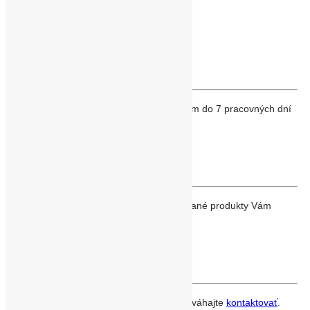
RÝCHLA DODACIA DOBA
Tovar Vám dodáme poštou alebo kuriérom do 7 pracovných dní
od objednania.
ZĽAVNENÉ PRODUKTY
Prezrite si našu
akciovú ponuku
. Na vybrané produkty Vám
poskytneme zľavy až do výšky 70%.
ONLINE RÝCHLA PODPORA
Online podpora, v prípade otázok nás neváhajte
kontaktovať
.