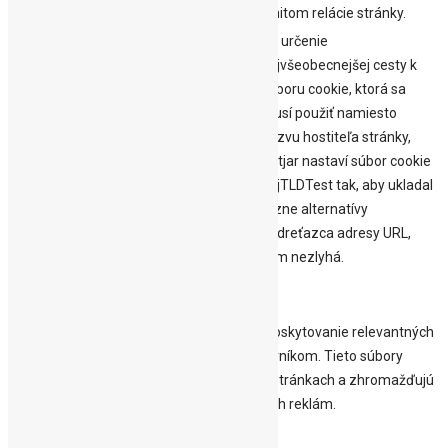
limitom relácie stránky.
Na určenie
najvšeobecnejšej cesty k
súboru cookie, ktorá sa
musí použiť namiesto
názvu hostiteľa stránky,
_hjTLDTest
session
Hotjar nastaví súbor cookie
_hjTLDTest tak, aby ukladal
rôzne alternatívy
podreťazca adresy URL,
kým nezlyhá.
Reklamné
Reklamné
Reklamné súbory cookie sa používajú na poskytovanie relevantných
reklám a marketingových kampaní návštevníkom. Tieto súbory
cookie sledujú návštevníkov na webových stránkach a zhromažďujú
informácie na poskytovanie prispôsobených reklám.
Ostatné