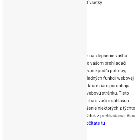
Spravovať možnosti
Prijať všetky
Odmietnuť všetky
Viac info k spracúvaniu cookies
Close
Prehľad ochrany osobných údajov
Táto webová stránka používa súbory cookie na zlepšenie vášho
zážitku pri prechádzaní webom. Z nich sa vo vašom prehliadači
ukladajú súbory cookie, ktoré sú kategorizované podľa potreby,
pretože sú nevyhnutné pre fungovanie základných funkcií webovej
stránky. Používame aj cookies tretích strán, ktoré nám pomáhajú
analyzovať a pochopiť, ako používate túto webovú stránku. Tieto
cookies budú uložené vo vašom prehliadači iba s vaším súhlasom.
Máte tiež možnosť zrušiť tieto cookies. Zrušenie niektorých z týchto
súborov cookie však môže ovplyvniť váš zážitok z prehliadania. Viac
informácií o ochrane osobných údajov sa
dočítate tu
Funkčné
Funkčné