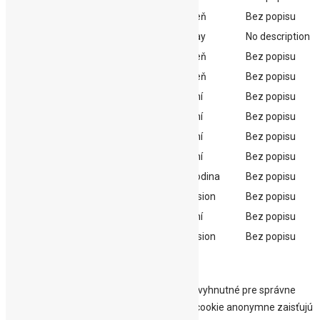
ftc_post_view_3
1 deň
Bez popisu
ftc_post_view_605
1 day
No description
ftc_post_view_609
1 deň
Bez popisu
ftc_post_view_9
1 deň
Bez popisu
last_pys_landing_page
7 dní
Bez popisu
last_pysTrafficSource
7 dní
Bez popisu
pys_first_visit
7 dní
Bez popisu
pys_landing_page
7 dní
Bez popisu
pys_session_limit
1 hodina
Bez popisu
pys_start_session
session
Bez popisu
pysTrafficSource
7 dní
Bez popisu
woocommerce_recently_viewed
session
Bez popisu
Nevyhnutné
Nevyhnutné
Nevyhnutné súbory cookie sú absolútne nevyhnutné pre správne
fungovanie webovej stránky. Tieto súbory cookie anonymne zaisťujú