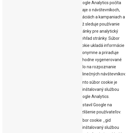
Google Analytics počíta
údaje o návštevníkoch,
reláciách a kampaniach a
tiež sleduje používanie
_ga
2 roky
stránky pre analytický
prehľad stránky. Súbor
cookie ukladá informácie
anonymne a priraďuje
náhodne vygenerované
číslo na rozpoznanie
jedinečných návštevníkov.
Tento súbor cookie je
_ga_DVBTNGYVH7
2 roky
nainštalovaný službou
Google Analytics.
1
Nastavil Google na
_gat_gtag_UA_142180410_9
minúta
rozlíšenie používateľov.
Súbor cookie _gid
nainštalovaný službou