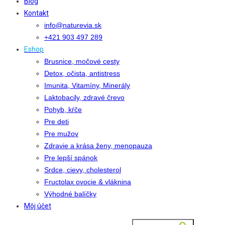
Blog
Kontakt
info@naturevia.sk
+421 903 497 289
Eshop
Brusnice, močové cesty
Detox, očista, antistress
Imunita, Vitamíny, Minerály
Laktobacily, zdravé črevo
Pohyb, kŕče
Pre deti
Pre mužov
Zdravie a krása ženy, menopauza
Pre lepší spánok
Srdce, cievy, cholesterol
Fructolax ovocie & vláknina
Výhodné balíčky
Môj účet