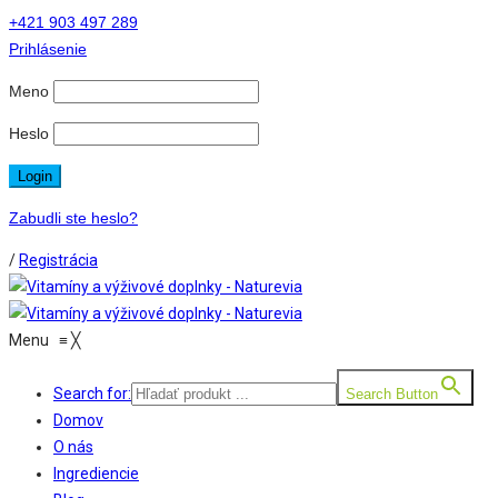
+421 903 497 289
Prihlásenie
Meno
Heslo
Zabudli ste heslo?
/
Registrácia
Menu
≡
╳
Search for:
Search Button
Domov
O nás
Ingrediencie