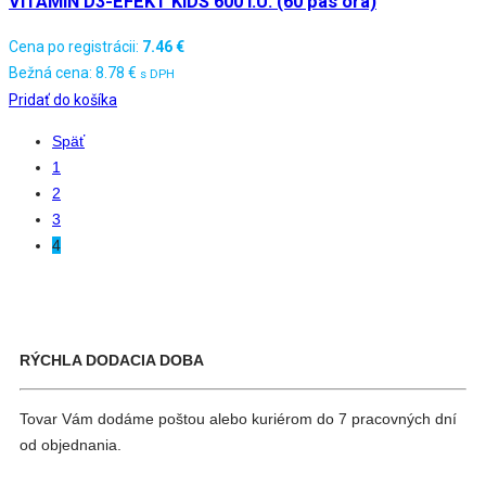
VITAMÍN D3-EFEKT KIDS 600 I.U. (60 pas ora)
Cena po registrácii:
7.46
€
Bežná cena:
8.78
€
s DPH
Pridať do košíka
Späť
1
2
3
4
RÝCHLA DODACIA DOBA
Tovar Vám dodáme poštou alebo kuriérom do 7 pracovných dní
od objednania.