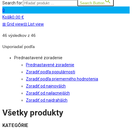
Search for:
Search Button
0
Košík
0.00
€
⊞
Grid view
⊟
List view
46 výsledkov z 46
Usporiadať podľa
Prednastavené zoradenie
Prednastavené zoradenie
Zoradiť podľa populárnosti
Zoradiť podľa priemerného hodnotenia
Zoradiť od najnovších
Zoradiť od najlacnejších
Zoradiť od najdrahších
Všetky produkty
KATEGÓRIE