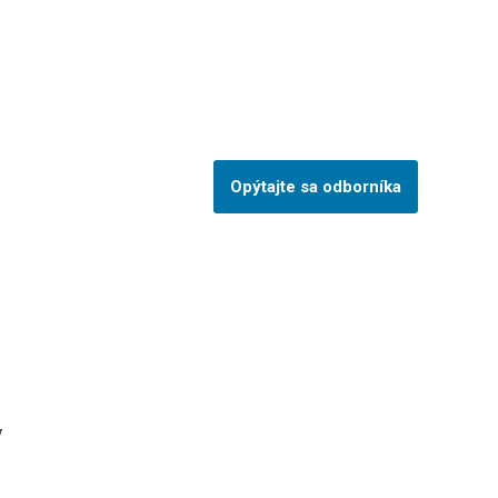
×
×
Opýtajte sa odborníka
V