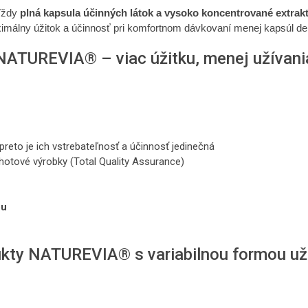
Vždy
plná kapsula účinných látok a vysoko koncentrované extrak
imálny úžitok a účinnosť pri komfortnom dávkovaní menej kapsúl de
NATUREVIA® – viac úžitku, menej užívani
 preto je ich vstrebateľnosť a účinnosť jedinečná
hotové výrobky (Total Quality Assurance)
ou
kty NATUREVIA® s variabilnou formou už