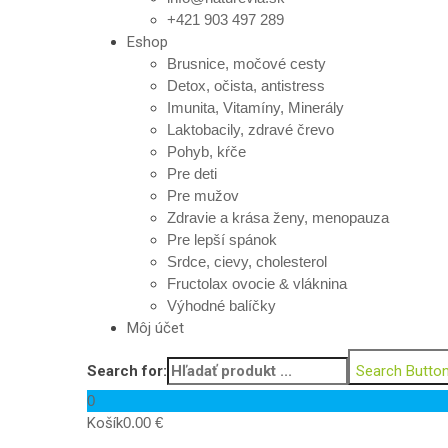
+421 903 497 289
Eshop
Brusnice, močové cesty
Detox, očista, antistress
Imunita, Vitamíny, Minerály
Laktobacily, zdravé črevo
Pohyb, kŕče
Pre deti
Pre mužov
Zdravie a krása ženy, menopauza
Pre lepší spánok
Srdce, cievy, cholesterol
Fructolax ovocie & vláknina
Výhodné balíčky
Môj účet
Search for:
Search Butto
0
Košík
0.00
€