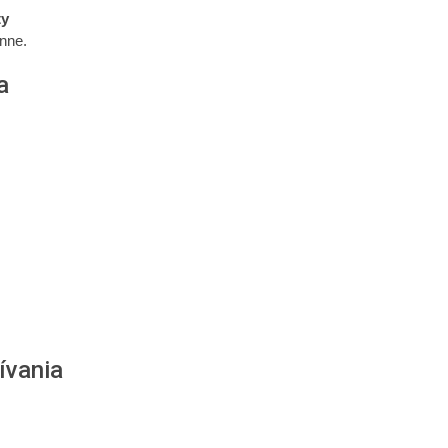
ty
nne.
a
ívania