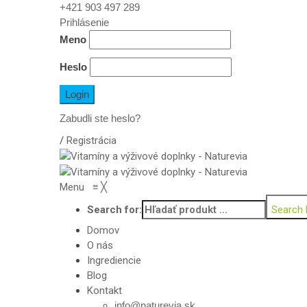
+421 903 497 289
Prihlásenie
Meno
Heslo
Zabudli ste heslo?
/
Registrácia
Menu
≡
╳
Search for:
Search 
Domov
O nás
Ingrediencie
Blog
Kontakt
info@naturevia.sk