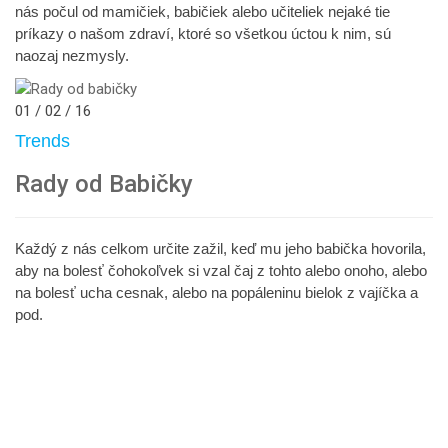
nás počul od mamičiek, babičiek alebo učiteliek nejaké tie
príkazy o našom zdraví, ktoré so všetkou úctou k nim, sú
naozaj nezmysly.
01 / 02 / 16
Trends
Rady od Babičky
Každý z nás celkom určite zažil, keď mu jeho babička hovorila,
aby na bolesť čohokoľvek si vzal čaj z tohto alebo onoho, alebo
na bolesť ucha cesnak, alebo na popáleninu bielok z vajíčka a
pod.
Stránkovanie
Predchádzajúca
Page
Page
Page
Page
Ďalšia
strana
strana
príspevkov