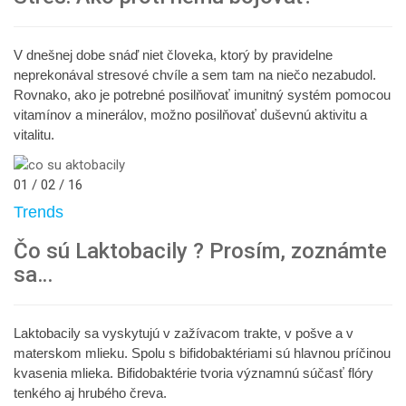
V dnešnej dobe snáď niet človeka, ktorý by pravidelne
neprekonával stresové chvíle a sem tam na niečo nezabudol.
Rovnako, ako je potrebné posilňovať imunitný systém pomocou
vitamínov a minerálov, možno posilňovať duševnú aktivitu a
vitalitu.
01 / 02 / 16
Trends
Čo sú Laktobacily ? Prosím, zoznámte
sa…
Laktobacily sa vyskytujú v zažívacom trakte, v pošve a v
materskom mlieku. Spolu s bifidobaktériami sú hlavnou príčinou
kvasenia mlieka. Bifidobaktérie tvoria významnú súčasť flóry
tenkého aj hrubého čreva.