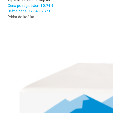
kapsule. Obsah: 30 kapsúl
Cena po registrácii:
10.74
€
Bežná cena:
12.64
€
s DPH
Pridať do košíka