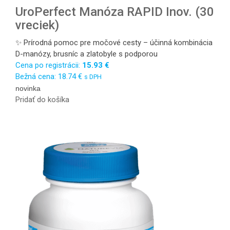
UroPerfect Manóza RAPID Inov. (30
vreciek)
✨ Prírodná pomoc pre močové cesty – účinná kombinácia
D-manózy, brusníc a zlatobyle s podporou
Cena po registrácii:
15.93
€
Bežná cena:
18.74
€
s DPH
novinka
Pridať do košíka