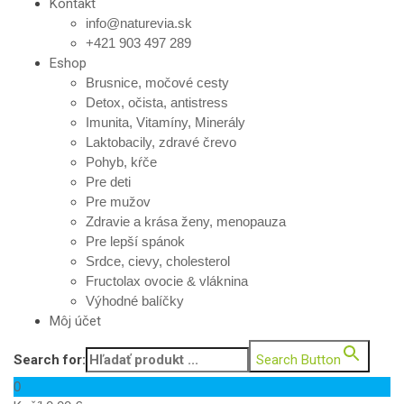
Kontakt
info@naturevia.sk
+421 903 497 289
Eshop
Brusnice, močové cesty
Detox, očista, antistress
Imunita, Vitamíny, Minerály
Laktobacily, zdravé črevo
Pohyb, kŕče
Pre deti
Pre mužov
Zdravie a krása ženy, menopauza
Pre lepší spánok
Srdce, cievy, cholesterol
Fructolax ovocie & vláknina
Výhodné balíčky
Môj účet
Search for:
Search Button
0