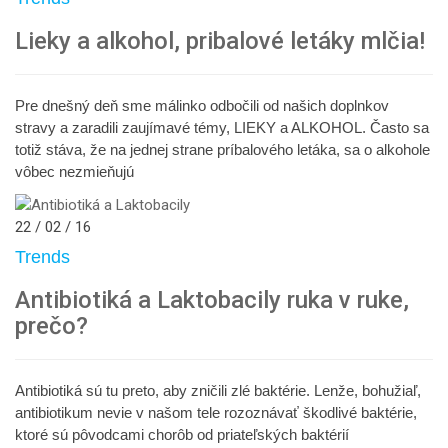
Lieky a alkohol, pribalové letáky mlčia!
Pre dnešný deň sme málinko odbočili od našich doplnkov
stravy a zaradili zaujímavé témy, LIEKY a ALKOHOL. Často sa
totiž stáva, že na jednej strane príbalového letáka, sa o alkohole
vôbec nezmieňujú
22 / 02 / 16
Trends
Antibiotiká a Laktobacily ruka v ruke,
prečo?
Antibiotiká sú tu preto, aby zničili zlé baktérie. Lenže, bohužiaľ,
antibiotikum nevie v našom tele rozoznávať škodlivé baktérie,
ktoré sú pôvodcami chorôb od priateľských baktérií