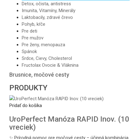
Detox, očista, antistress
Imunita, Vitamíny, Minerály
Laktobacily, zdravé črevo
Pohyb, kŕče
Pre deti
Pre mužov
Pre ženy, menopauza
Spánok
Srdce, Cievy, Cholesterol
Fructolax Ovocie & Vláknina
Brusnice, močové cesty
PRODUKTY
Pridať do košíka
UroPerfect Manóza RAPID Inov. (10
vreciek)
✨ Prírodná pomoc pre močové cesty – účinná kombinácia