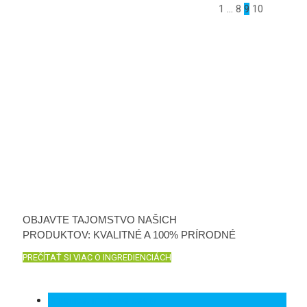
1
…
8
9
10
OBJAVTE TAJOMSTVO NAŠICH
PRODUKTOV: KVALITNÉ A 100% PRÍRODNÉ
PREČÍTAŤ SI VIAC O INGREDIENCIÁCH
Brusnice, močové cesty